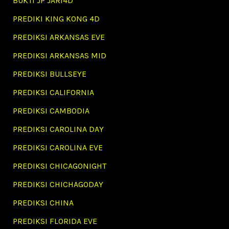
BUKTI JP JARI4D
PREDIKI KING KONG 4D
PREDIKSI ARKANSAS EVE
PREDIKSI ARKANSAS MID
PREDIKSI BULLSEYE
PREDIKSI CALIFORNIA
PREDIKSI CAMBODIA
PREDIKSI CAROLINA DAY
PREDIKSI CAROLINA EVE
PREDIKSI CHICAGONIGHT
PREDIKSI CHICHAGODAY
PREDIKSI CHINA
PREDIKSI FLORIDA EVE