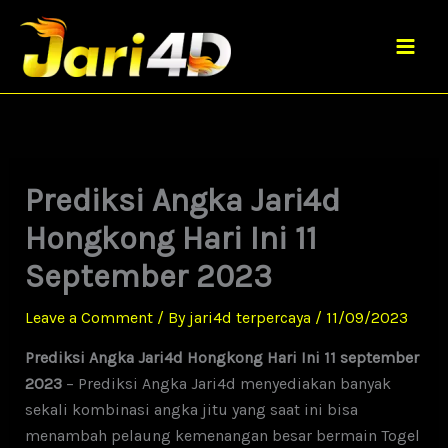
Skip
to
content
Prediksi Angka Jari4d
Hongkong Hari Ini 11
September 2023
Leave a Comment
/ By
jari4d terpercaya
/
11/09/2023
Prediksi Angka Jari4d Hongkong Hari Ini 11 september
2023
– Prediksi Angka Jari4d menyediakan banyak
sekali kombinasi angka jitu yang saat ini bisa
menambah pelaung kemenangan besar bermain Togel