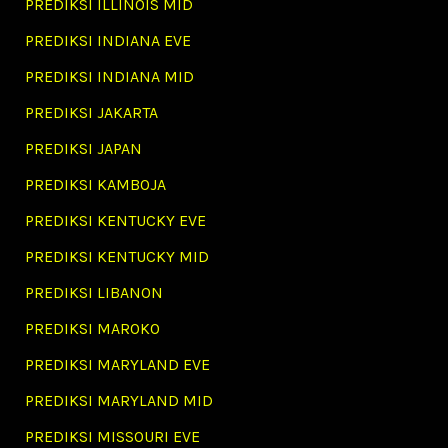
PREDIKSI ILLINOIS MID
PREDIKSI INDIANA EVE
PREDIKSI INDIANA MID
PREDIKSI JAKARTA
PREDIKSI JAPAN
PREDIKSI KAMBOJA
PREDIKSI KENTUCKY EVE
PREDIKSI KENTUCKY MID
PREDIKSI LIBANON
PREDIKSI MAROKO
PREDIKSI MARYLAND EVE
PREDIKSI MARYLAND MID
PREDIKSI MISSOURI EVE