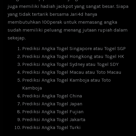
juga memiliki hadiah jackpot yang sangat besar. Siapa
yang tidak tertarik bersama Jari4d hanya
membutuhkan 100perak untuk memasang angka
sudah memiliki peluang menang jutaan rupiah dalam
sekejap.
Prediksi Angka Togel Singapore atau Togel SGP
Prediksi Angka Togel Hongkong atau Togel HK
Prediksi Angka Togel Sydney atau Togel SDY
Prediksi Angka Togel Macau atau Toto Macau
Prediksi Angka Togel Kamboja atau Toto
Kamboja
Prediksi Angka Togel China
Prediksi Angka Togel Japan
Prediksi Angka Togel Fujian
Prediksi Angka Togel Jakarta
Prediksi Angka Togel Turki