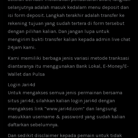
selanjutnya adalah masuk kedalam menu deposit dan
isi form deposit. Langkah terakhir adalah transfer ke
rekening tujuan yang sudah tertera di form tersebut
dengan pilihan kalian. Dan jangan lupa untuk
mengirim bukti transfer kalian kepada admin live chat
24jam kami.
Kami memiliki berbaga jenis variasi metode tranksasi
diantaranya itu menggunakan Bank Lokal, E-Money/E-
Wallet dan Pulsa
Login Jari4d
Untuk mengakses semua jenis permainan bersama
situs jari4d, silahkan kalian login jari4d dengan
mengakses link “www.jari4d.com” dan langsung
masukkan username & password yang sudah kalian
daftarkan sebelumnya.
Dan sedikit disclaimer kepada pemain untuk tidak