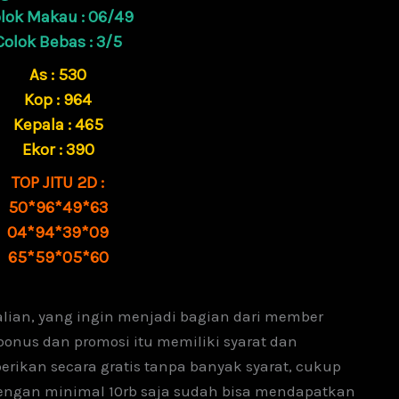
lok Makau : 06/49
Colok Bebas : 3/5
As : 530
Kop : 964
Kepala : 465
Ekor : 390
TOP JITU 2D :
50*96*49*63
04*94*39*09
65*59*05*60
ian, yang ingin menjadi bagian dari member
 bonus dan promosi itu memiliki syarat dan
erikan secara gratis tanpa banyak syarat, cukup
dengan minimal 10rb saja sudah bisa mendapatkan