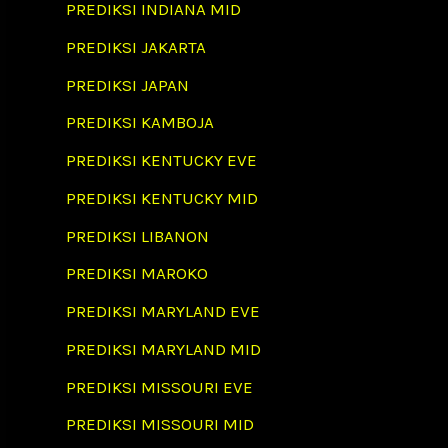
PREDIKSI INDIANA MID
PREDIKSI JAKARTA
PREDIKSI JAPAN
PREDIKSI KAMBOJA
PREDIKSI KENTUCKY EVE
PREDIKSI KENTUCKY MID
PREDIKSI LIBANON
PREDIKSI MAROKO
PREDIKSI MARYLAND EVE
PREDIKSI MARYLAND MID
PREDIKSI MISSOURI EVE
PREDIKSI MISSOURI MID