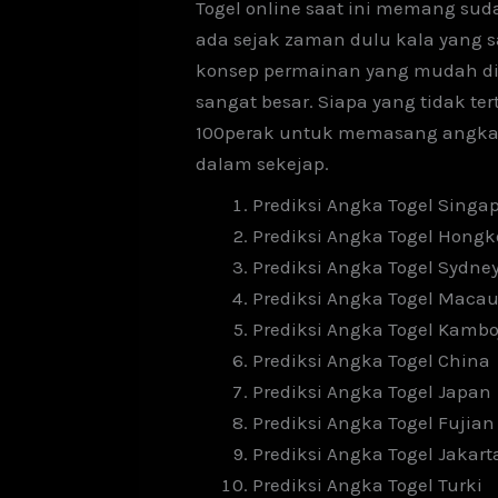
Togel online saat ini memang suda
ada sejak zaman dulu kala yang 
konsep permainan yang mudah di 
sangat besar. Siapa yang tidak t
100perak untuk memasang angka 
dalam sekejap.
Prediksi Angka Togel Singap
Prediksi Angka Togel Hongk
Prediksi Angka Togel Sydney
Prediksi Angka Togel Maca
Prediksi Angka Togel Kambo
Prediksi Angka Togel China
Prediksi Angka Togel Japan
Prediksi Angka Togel Fujian
Prediksi Angka Togel Jakart
Prediksi Angka Togel Turki