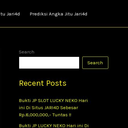
itu Jari4d
Prediksi Angka Jitu Jari4d
Search
Search
Recent Posts
Bukti JP SLOT LUCKY NEKO Hari
ini Di Situs JARI4D Sebesar
Rp.8,000,000,- Tuntas !!
Bukti JP LUCKY NEKO Hari ini Di