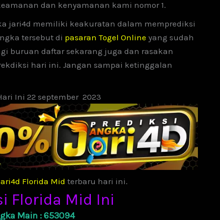
n keamanan dan kenyamanan kami nomor 1.
ka jari4d memiliki keakuratan dalam memprediksi
ngka tersebut di
pasaran Togel Online
yang sudah
agi buruan daftar sekarang juga dan rasakan
ekdiksi hari ini. Jangan sampai ketinggalan
Hari Ini 22 september 2023
ari4d Florida Mid
terbaru hari ini.
i Florida Mid Ini
gka Main : 653094