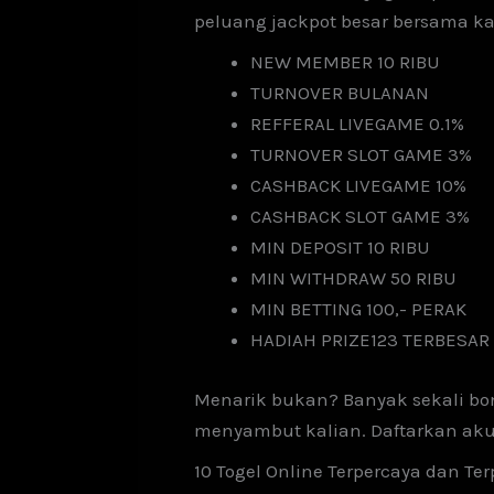
peluang jackpot besar bersama kam
NEW MEMBER 10 RIBU
TURNOVER BULANAN
REFFERAL LIVEGAME 0.1%
TURNOVER SLOT GAME 3%
CASHBACK LIVEGAME 10%
CASHBACK SLOT GAME 3%
MIN DEPOSIT 10 RIBU
MIN WITHDRAW 50 RIBU
MIN BETTING 100,- PERAK
HADIAH PRIZE123 TERBESAR
Menarik bukan? Banyak sekali bo
menyambut kalian. Daftarkan akun
10 Togel Online Terpercaya dan Ter