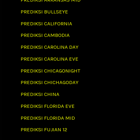
PREDIKSI BULLSEYE
PREDIKSI CALIFORNIA
PREDIKSI CAMBODIA
PREDIKSI CAROLINA DAY
PREDIKSI CAROLINA EVE
PREDIKSI CHICAGONIGHT
PREDIKSI CHICHAGODAY
PREDIKSI CHINA
PREDIKSI FLORIDA EVE
PREDIKSI FLORIDA MID
PREDIKSI FUJIAN 12