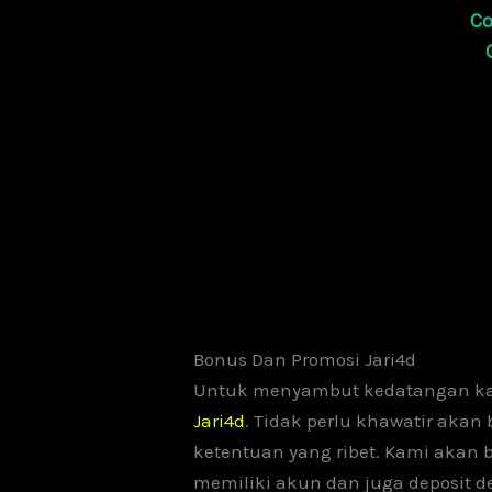
Co
Bonus Dan Promosi Jari4d
Untuk menyambut kedatangan kal
Jari4d
. Tidak perlu khawatir akan
ketentuan yang ribet. Kami akan b
memiliki akun dan juga deposit 