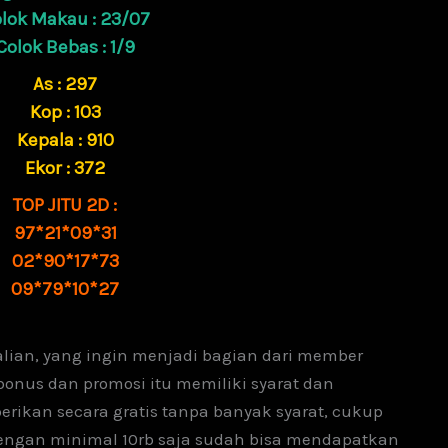
lok Makau : 23/07
Colok Bebas : 1/9
As : 297
Kop : 103
Kepala : 910
Ekor : 372
TOP JITU 2D :
97*21*09*31
02*90*17*73
09*79*10*27
ian, yang ingin menjadi bagian dari member
 bonus dan promosi itu memiliki syarat dan
erikan secara gratis tanpa banyak syarat, cukup
dengan minimal 10rb saja sudah bisa mendapatkan