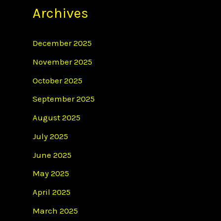
Archives
December 2025
November 2025
October 2025
September 2025
August 2025
July 2025
June 2025
May 2025
April 2025
March 2025