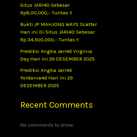
Situs JARI4D Sebesar
Rp8,00,000,- Tuntas !!
Bukti JP MAHJONG WAYS Scatter
Hari ini Di Situs JARI4D Sebesar
Rp.34,500,000,- Tuntas !!
Prediksi Angka Jari4d Virginia
Day Hari Ini 29 DESEMBER 2025
Prediksi Angka Jari4d
Yordania4d Hari Ini 29
DESEMBER 2025
Recent Comments
No comments to show.