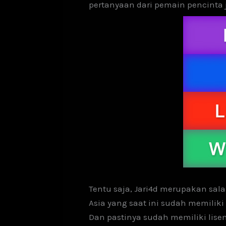
pertanyaan dari pemain pencinta 
Tentu saja, Jari4d merupakan salah
Asia yang saat ini sudah memili
Dan pastinya sudah memiliki lise