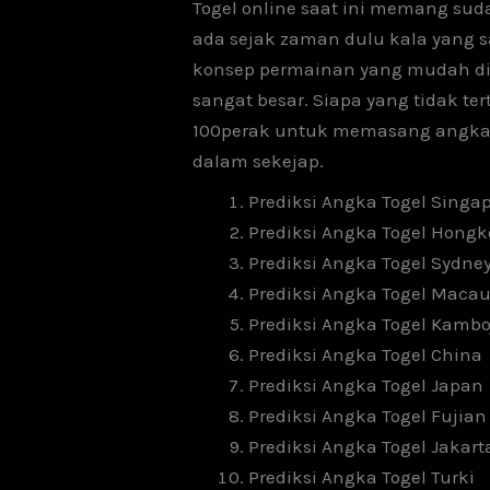
Togel online saat ini memang suda
ada sejak zaman dulu kala yang 
konsep permainan yang mudah di 
sangat besar. Siapa yang tidak t
100perak untuk memasang angka 
dalam sekejap.
Prediksi Angka Togel Singap
Prediksi Angka Togel Hongk
Prediksi Angka Togel Sydney
Prediksi Angka Togel Maca
Prediksi Angka Togel Kambo
Prediksi Angka Togel China
Prediksi Angka Togel Japan
Prediksi Angka Togel Fujian
Prediksi Angka Togel Jakart
Prediksi Angka Togel Turki