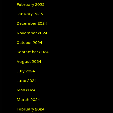
February 2025
January 2025
December 2024
November 2024
October 2024
September 2024
August 2024
July 2024
June 2024
May 2024
March 2024
February 2024