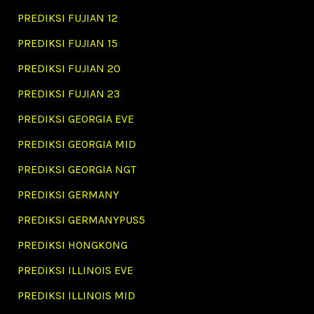
PREDIKSI FUJIAN 12
PREDIKSI FUJIAN 15
PREDIKSI FUJIAN 20
PREDIKSI FUJIAN 23
PREDIKSI GEORGIA EVE
PREDIKSI GEORGIA MID
PREDIKSI GEORGIA NGT
PREDIKSI GERMANY
PREDIKSI GERMANYPUS5
PREDIKSI HONGKONG
PREDIKSI ILLINOIS EVE
PREDIKSI ILLINOIS MID