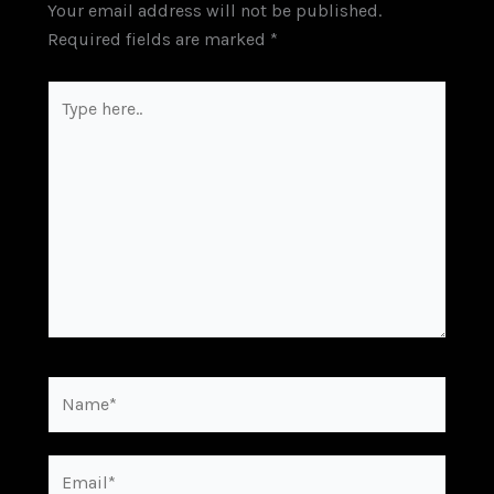
Your email address will not be published.
Required fields are marked
*
Type
here..
Name*
Email*