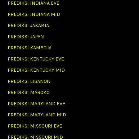
PREDIKSI INDIANA EVE
PREDIKSI INDIANA MID
PREDIKSI JAKARTA
PREDIKSI JAPAN
PREDIKSI KAMBOJA
PREDIKSI KENTUCKY EVE
PREDIKSI KENTUCKY MID
PREDIKSI LIBANON
PREDIKSI MAROKO
PREDIKSI MARYLAND EVE
PREDIKSI MARYLAND MID
PREDIKSI MISSOURI EVE
PREDIKSI MISSOURI MID