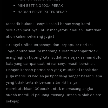
MIN BETTING 100,- PERAK
HADIAH PRIZE123 TERBESAR
Menarik bukan? Banyak sekali bonus yang kami
sediakan pastinya untuk menyambut kalian. Daftarkan
akun kalian sekarang juga !
10 Togel Online Terpercaya dan Terpopuler Hari Ini
Togel online saat ini memang sudah terdengar tidak
asing lagi di kuping kita, sudah ada sejak zaman dulu
kala yang sampai saat ini namanya masih bersinar.
Dengan konsep permainan yang mudah di tebak dan
juga memiliki hadiah jackpot yang sangat besar. Siapa
yang tidak tertarik bersama Jari4d hanya
membutuhkan 100perak untuk memasang angka
sudah memiliki peluang menang jutaan rupiah dalam
sekejap.