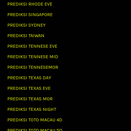
PREDIKSI RHODE EVE
PREDIKSI SINGAPORE
PREDIKSI SYDNEY
PREDIKSI TAIWAN
PREDIKSI TENNESE EVE
PREDIKSI TENNESE MID
PREDIKSI TENNESEMOR
PREDIKSI TEXAS DAY
PREDIKSI TEXAS EVE
PREDIKSI TEXAS MOR
PREDIKSI TEXAS NIGHT
PREDIKSI TOTO MACAU 4D
PREDIKSI TOTO MACAU 5D