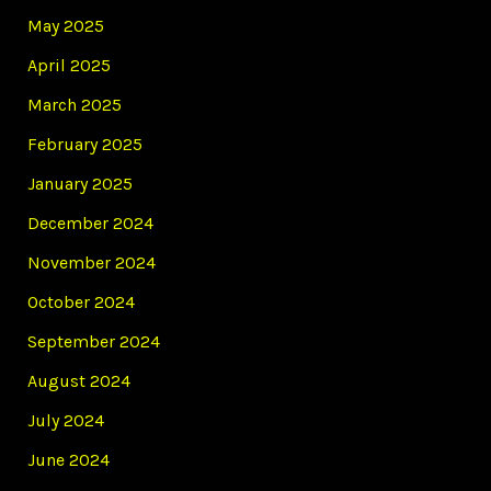
May 2025
April 2025
March 2025
February 2025
January 2025
December 2024
November 2024
October 2024
September 2024
August 2024
July 2024
June 2024