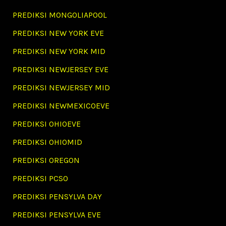
PREDIKSI MONGOLIAPOOL
PREDIKSI NEW YORK EVE
PREDIKSI NEW YORK MID
PREDIKSI NEWJERSEY EVE
PREDIKSI NEWJERSEY MID
PREDIKSI NEWMEXICOEVE
PREDIKSI OHIOEVE
PREDIKSI OHIOMID
PREDIKSI OREGON
PREDIKSI PCSO
PREDIKSI PENSYLVA DAY
PREDIKSI PENSYLVA EVE