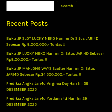
Search
Recent Posts
Bukti JP SLOT LUCKY NEKO Hari ini Di Situs JARI4D
Sebesar Rp.8,000,000,- Tuntas !!
Bukti JP LUCKY NEKO Hari ini Di Situs JARI4D Sebesar
Rp8,00,000,- Tuntas !!
Bukti JP MAHJONG WAYS Scatter Hari ini Di Situs
JARI4D Sebesar Rp.34,500,000,- Tuntas !!
Prediksi Angka Jari4d Virginia Day Hari Ini 29
DESEMBER 2025
Prediksi Angka Jari4d Yordania4d Hari Ini 29
DESEMBER 2025