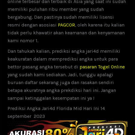
online terbesar dan terbaik di Asia yang saat ini sudah
memiliki puluhan ribu member yang sudah
bergabung. Dan pastinya sudah memiliki lisensi
resmi dengan asosiasi
PAGCOR
, oleh karena itu kalian
tidak perlu khawatir akan keamanan dan kenyamanan
kami nomor 1.
Dan tahukah kalian, prediksi angka jari4d memiliki
keakuratan dalam memprediksi angka untuk para
bettor pasang angka tersebut di
pasaran Togel Online
yang sudah kami sediakan. Jadi, tunggu apalagi
buruan daftar sekarang juga dan rasakan sendiri
betapa akuratnya angka prekdiksi hari ini. Jangan
sampai ketinggalan kesempatan ini ya !
Prediksi Angka Jari4d Florida Mid Hari Ini 14
september 2023