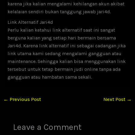
karena jika kalian mengalami kehilangan akun akibat
kelalaian sendiri bukan tanggung jawab jari4d.
Link Alternatif Jari4d
Perlu kalian ketahui link alternatif saat ini sangat
berguna kalian yang setiap hari bermain bersama
Jari4d. Karena link alternatif ini sebagai cadangan jika
link utama kami sedang mengalami gangguan atau
maintenance. Sehingga kalian bisa menggunakan link
tersebut untuk tetap bermain judi online tanpa ada
gangguan atau hambatan sama sekali.
←
Previous Post
Next Post
→
Leave a Comment