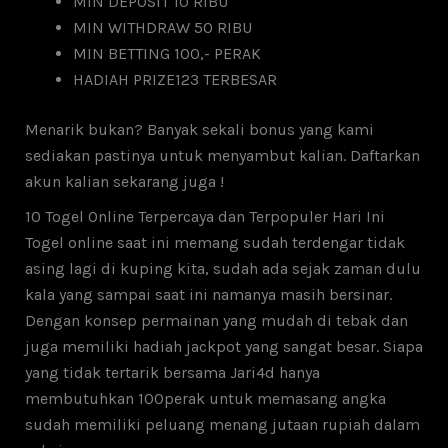
MIN DEPOSIT 10 RIBU
MIN WITHDRAW 50 RIBU
MIN BETTING 100,- PERAK
HADIAH PRIZE123 TERBESAR
Menarik bukan? Banyak sekali bonus yang kami
sediakan pastinya untuk menyambut kalian. Daftarkan
akun kalian sekarang juga !
10 Togel Online Terpercaya dan Terpopuler Hari Ini
Togel online saat ini memang sudah terdengar tidak
asing lagi di kuping kita, sudah ada sejak zaman dulu
kala yang sampai saat ini namanya masih bersinar.
Dengan konsep permainan yang mudah di tebak dan
juga memiliki hadiah jackpot yang sangat besar. Siapa
yang tidak tertarik bersama Jari4d hanya
membutuhkan 100perak untuk memasang angka
sudah memiliki peluang menang jutaan rupiah dalam