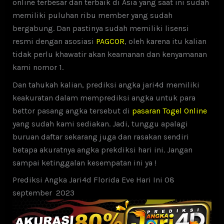
online terbesar dan terbaik di Asia yang saat ini sudah
memiliki puluhan ribu member yang sudah
bergabung. Dan pastinya sudah memiliki lisensi
resmi dengan asosiasi
PAGCOR
, oleh karena itu kalian
tidak perlu khawatir akan keamanan dan kenyamanan
kami nomor 1.
Dan tahukah kalian, prediksi angka jari4d memiliki
keakuratan dalam memprediksi angka untuk para
bettor pasang angka tersebut di
pasaran Togel Online
yang sudah kami sediakan. Jadi, tunggu apalagi
buruan daftar sekarang juga dan rasakan sendiri
betapa akuratnya angka prekdiksi hari ini. Jangan
sampai ketinggalan kesempatan ini ya !
Prediksi Angka Jari4d Florida Eve Hari Ini 08
september 2023