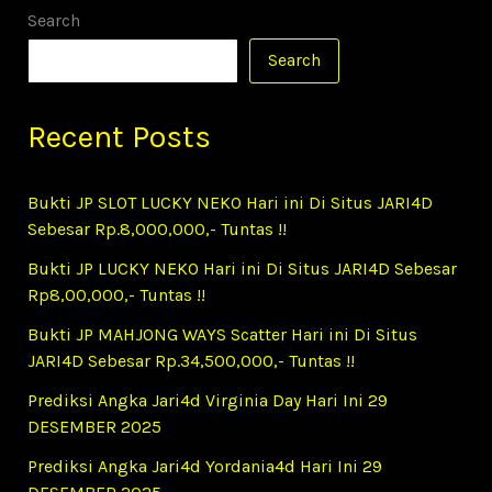
Search
Search
Recent Posts
Bukti JP SLOT LUCKY NEKO Hari ini Di Situs JARI4D
Sebesar Rp.8,000,000,- Tuntas !!
Bukti JP LUCKY NEKO Hari ini Di Situs JARI4D Sebesar
Rp8,00,000,- Tuntas !!
Bukti JP MAHJONG WAYS Scatter Hari ini Di Situs
JARI4D Sebesar Rp.34,500,000,- Tuntas !!
Prediksi Angka Jari4d Virginia Day Hari Ini 29
DESEMBER 2025
Prediksi Angka Jari4d Yordania4d Hari Ini 29