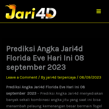
Skip
to
content
Prediksi Angka Jari4d
Florida Eve Hari Ini 08
september 2023
Leave a Comment
/ By
jari4d terpercaya
/
08/09/2023
Prediksi Angka Jari4d Florida Eve Hari Ini 08
september 2023
– Prediksi Angka Jari4d menyediakan
banyak sekali kombinasi angka jitu yang saat ini bisa
menambah pelaung kemenangan besar bermain Togel