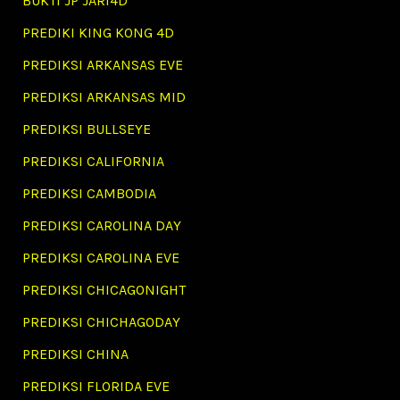
BUKTI JP JARI4D
PREDIKI KING KONG 4D
PREDIKSI ARKANSAS EVE
PREDIKSI ARKANSAS MID
PREDIKSI BULLSEYE
PREDIKSI CALIFORNIA
PREDIKSI CAMBODIA
PREDIKSI CAROLINA DAY
PREDIKSI CAROLINA EVE
PREDIKSI CHICAGONIGHT
PREDIKSI CHICHAGODAY
PREDIKSI CHINA
PREDIKSI FLORIDA EVE