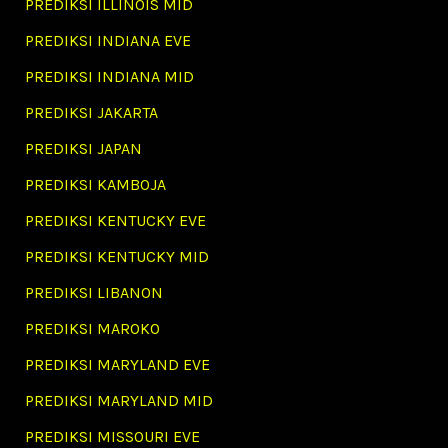
PREDIKSI ILLINOIS MID
PREDIKSI INDIANA EVE
PREDIKSI INDIANA MID
PREDIKSI JAKARTA
PREDIKSI JAPAN
PREDIKSI KAMBOJA
PREDIKSI KENTUCKY EVE
PREDIKSI KENTUCKY MID
PREDIKSI LIBANON
PREDIKSI MAROKO
PREDIKSI MARYLAND EVE
PREDIKSI MARYLAND MID
PREDIKSI MISSOURI EVE