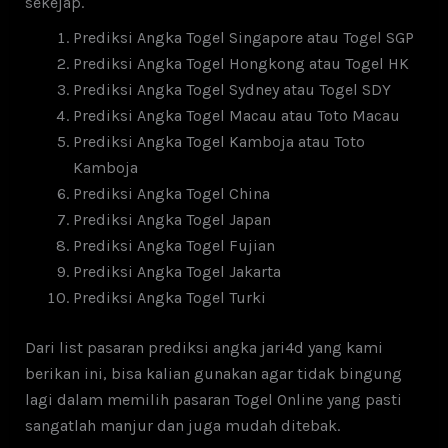
sekejap.
Prediksi Angka Togel Singapore atau Togel SGP
Prediksi Angka Togel Hongkong atau Togel HK
Prediksi Angka Togel Sydney atau Togel SDY
Prediksi Angka Togel Macau atau Toto Macau
Prediksi Angka Togel Kamboja atau Toto
Kamboja
Prediksi Angka Togel China
Prediksi Angka Togel Japan
Prediksi Angka Togel Fujian
Prediksi Angka Togel Jakarta
Prediksi Angka Togel Turki
Dari list pasaran prediksi angka jari4d yang kami
berikan ini, bisa kalian gunakan agar tidak bingung
lagi dalam memilih pasaran Togel Online yang pasti
sangatlah manjur dan juga mudah ditebak.