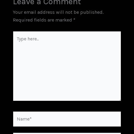
Leave a Comment
Your email address will not be published.
Required fields are marked
*
Type
here..
Name*