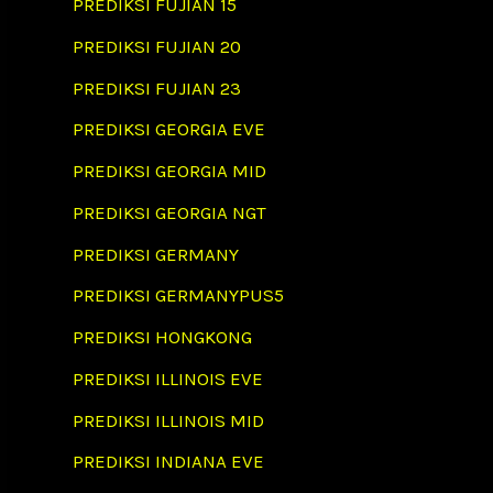
PREDIKSI FUJIAN 15
PREDIKSI FUJIAN 20
PREDIKSI FUJIAN 23
PREDIKSI GEORGIA EVE
PREDIKSI GEORGIA MID
PREDIKSI GEORGIA NGT
PREDIKSI GERMANY
PREDIKSI GERMANYPUS5
PREDIKSI HONGKONG
PREDIKSI ILLINOIS EVE
PREDIKSI ILLINOIS MID
PREDIKSI INDIANA EVE