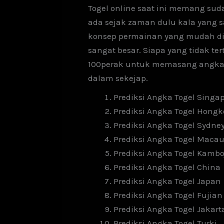
Togel online saat ini memang suda
ada sejak zaman dulu kala yang 
konsep permainan yang mudah di 
sangat besar. Siapa yang tidak t
100perak untuk memasang angka 
dalam sekejap.
Prediksi Angka Togel Singap
Prediksi Angka Togel Hongk
Prediksi Angka Togel Sydney
Prediksi Angka Togel Maca
Prediksi Angka Togel Kambo
Prediksi Angka Togel China
Prediksi Angka Togel Japan
Prediksi Angka Togel Fujian
Prediksi Angka Togel Jakart
Prediksi Angka Togel Turki