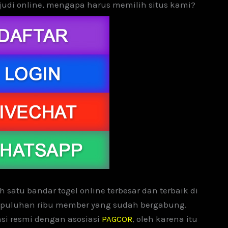
judi online, mengapa harus memilih situs kami?
 satu bandar togel online terbesar dan terbaik di
ki puluhan ribu member yang sudah bergabung.
nsi resmi dengan asosiasi
PAGCOR
, oleh karena itu