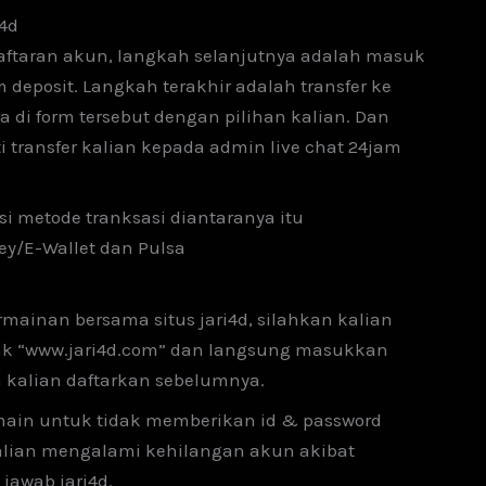
i4d
aftaran akun, langkah selanjutnya adalah masuk
 deposit. Langkah terakhir adalah transfer ke
a di form tersebut dengan pilihan kalian. Dan
 transfer kalian kepada admin live chat 24jam
si metode tranksasi diantaranya itu
y/E-Wallet dan Pulsa
ainan bersama situs jari4d, silahkan kalian
ink “www.jari4d.com” dan langsung masukkan
kalian daftarkan sebelumnya.
emain untuk tidak memberikan id & password
kalian mengalami kehilangan akun akibat
jawab jari4d.