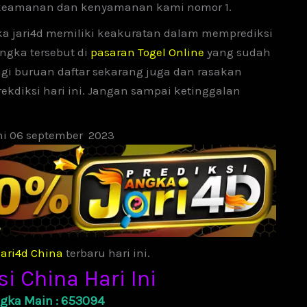
n keamanan dan kenyamanan kami nomor 1.
ka jari4d memiliki keakuratan dalam memprediksi
ngka tersebut di
pasaran Togel Online
yang sudah
agi buruan daftar sekarang juga dan rasakan
ekdiksi hari ini. Jangan sampai ketinggalan
Ini 06 september 2023
jari4d China
terbaru hari ini.
si China Hari Ini
gka Main : 653094