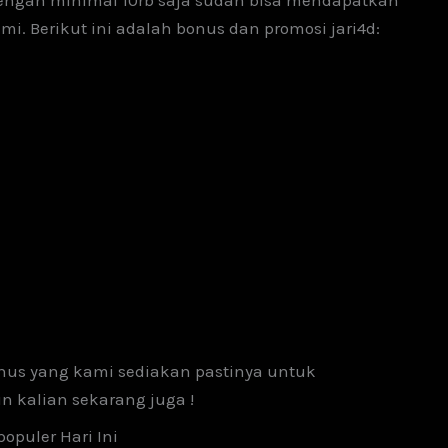
dengan minimal 10rb saja sudah bisa mendapatkan
i. Berikut ini adalah bonus dan promosi jari4d:
nus yang kami sediakan pastinya untuk
 kalian sekarang juga !
populer Hari Ini