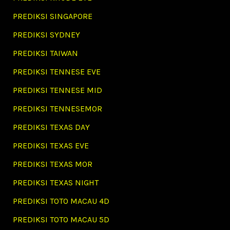
PREDIKSI SINGAPORE
PREDIKSI SYDNEY
PREDIKSI TAIWAN
PREDIKSI TENNESE EVE
PREDIKSI TENNESE MID
PREDIKSI TENNESEMOR
PREDIKSI TEXAS DAY
PREDIKSI TEXAS EVE
PREDIKSI TEXAS MOR
PREDIKSI TEXAS NIGHT
PREDIKSI TOTO MACAU 4D
PREDIKSI TOTO MACAU 5D