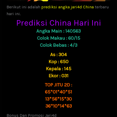
Berikut ini adalah
prediksi angka jari4d China
terbaru
hari ini.
Prediksi China Hari Ini
Angka Main : 140563
Colok Makau : 60/15
Colok Bebas : 4/3
As : 304
Kop : 650
Kepala : 145
Ekor : 031
TOP JITU 2D :
65*01*40*51
13*56*15*30
36*10*14*63
Bonus Dan Promosi Jari4d