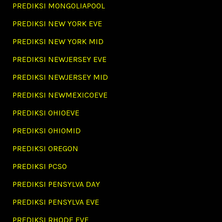
PREDIKSI MONGOLIAPOOL
PREDIKSI NEW YORK EVE
PREDIKSI NEW YORK MID
PREDIKSI NEWJERSEY EVE
PREDIKSI NEWJERSEY MID
PREDIKSI NEWMEXICOEVE
PREDIKSI OHIOEVE
PREDIKSI OHIOMID
PREDIKSI OREGON
PREDIKSI PCSO
PREDIKSI PENSYLVA DAY
PREDIKSI PENSYLVA EVE
PREDIKSI RHODE EVE