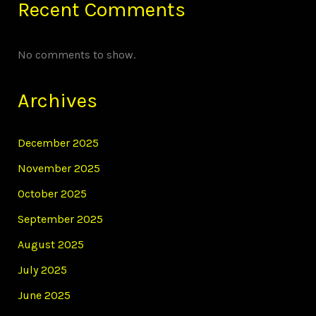
Recent Comments
No comments to show.
Archives
December 2025
November 2025
October 2025
September 2025
August 2025
July 2025
June 2025