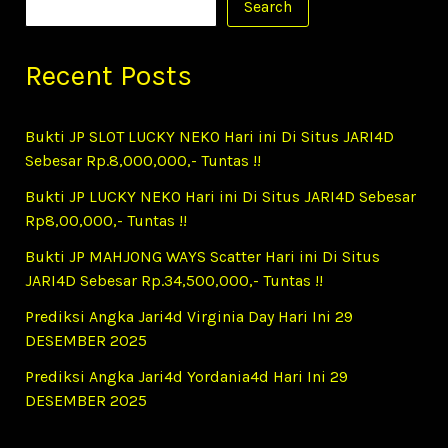
Search
Recent Posts
Bukti JP SLOT LUCKY NEKO Hari ini Di Situs JARI4D
Sebesar Rp.8,000,000,- Tuntas !!
Bukti JP LUCKY NEKO Hari ini Di Situs JARI4D Sebesar
Rp8,00,000,- Tuntas !!
Bukti JP MAHJONG WAYS Scatter Hari ini Di Situs
JARI4D Sebesar Rp.34,500,000,- Tuntas !!
Prediksi Angka Jari4d Virginia Day Hari Ini 29
DESEMBER 2025
Prediksi Angka Jari4d Yordania4d Hari Ini 29
DESEMBER 2025