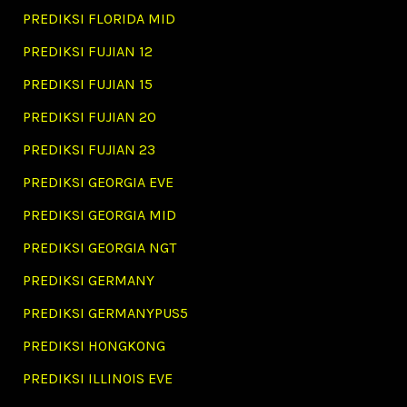
PREDIKSI FLORIDA MID
PREDIKSI FUJIAN 12
PREDIKSI FUJIAN 15
PREDIKSI FUJIAN 20
PREDIKSI FUJIAN 23
PREDIKSI GEORGIA EVE
PREDIKSI GEORGIA MID
PREDIKSI GEORGIA NGT
PREDIKSI GERMANY
PREDIKSI GERMANYPUS5
PREDIKSI HONGKONG
PREDIKSI ILLINOIS EVE