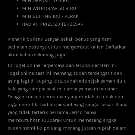
MIN DEPOSIT 10 RIBU
MIN WITHDRAW 50 RIBU
MIN BETTING 100,- PERAK
HADIAH PRIZE123 TERBESAR
Menarik bukan? Banyak sekali bonus yang kami
sediakan pastinya untuk menyambut kalian. Daftarkan
akun kalian sekarang juga !
10 Togel Online Terpercaya dan Terpopuler Hari Ini
Togel online saat ini memang sudah terdengar tidak
asing lagi di kuping kita, sudah ada sejak zaman dulu
kala yang sampai saat ini namanya masih bersinar.
Dengan konsep permainan yang mudah di tebak dan
juga memiliki hadiah jackpot yang sangat besar. Siapa
yang tidak tertarik bersama Jari4d hanya
membutuhkan 100perak untuk memasang angka
sudah memiliki peluang menang jutaan rupiah dalam