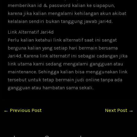
memberikan id & password kalian ke siapapun,
karena jika kalian mengalami kehilangan akun akibat
kelalaian sendiri bukan tanggung jawab jari4d.
Link Alternatif Jari4d
Perlu kalian ketahui link alternatif saat ini sangat
berguna kalian yang setiap hari bermain bersama
Jari4d. Karena link alternatif ini sebagai cadangan jika
link utama kami sedang mengalami gangguan atau
maintenance. Sehingga kalian bisa menggunakan link
tersebut untuk tetap bermain judi online tanpa ada
gangguan atau hambatan sama sekali.
←
Previous Post
Next Post
→