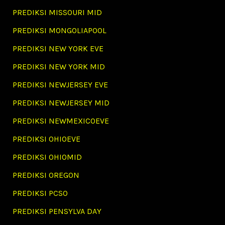
PREDIKSI MISSOURI MID
PREDIKSI MONGOLIAPOOL
PREDIKSI NEW YORK EVE
PREDIKSI NEW YORK MID
PREDIKSI NEWJERSEY EVE
PREDIKSI NEWJERSEY MID
PREDIKSI NEWMEXICOEVE
PREDIKSI OHIOEVE
PREDIKSI OHIOMID
PREDIKSI OREGON
PREDIKSI PCSO
PREDIKSI PENSYLVA DAY