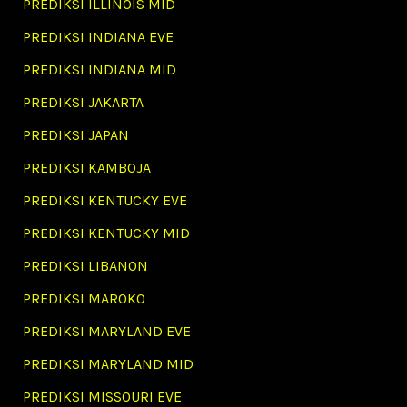
PREDIKSI ILLINOIS MID
PREDIKSI INDIANA EVE
PREDIKSI INDIANA MID
PREDIKSI JAKARTA
PREDIKSI JAPAN
PREDIKSI KAMBOJA
PREDIKSI KENTUCKY EVE
PREDIKSI KENTUCKY MID
PREDIKSI LIBANON
PREDIKSI MAROKO
PREDIKSI MARYLAND EVE
PREDIKSI MARYLAND MID
PREDIKSI MISSOURI EVE