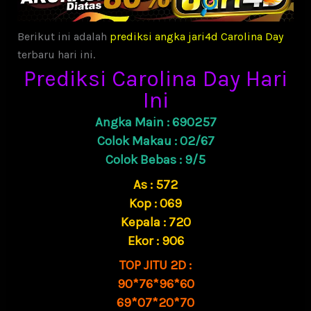
Berikut ini adalah
prediksi angka jari4d Carolina Day
terbaru hari ini.
Prediksi Carolina Day Hari
Ini
Angka Main : 690257
Colok Makau : 02/67
Colok Bebas : 9/5
As : 572
Kop : 069
Kepala : 720
Ekor : 906
TOP JITU 2D :
90*76*96*60
69*07*20*70