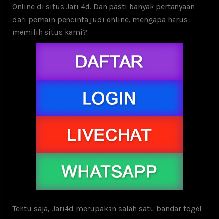
Online di situs Jari 4d. Dan pasti banyak pertanyaan
dari pemain pencinta judi online, mengapa harus
memilih situs kami?
Tentu saja, Jari4d merupakan salah satu bandar togel