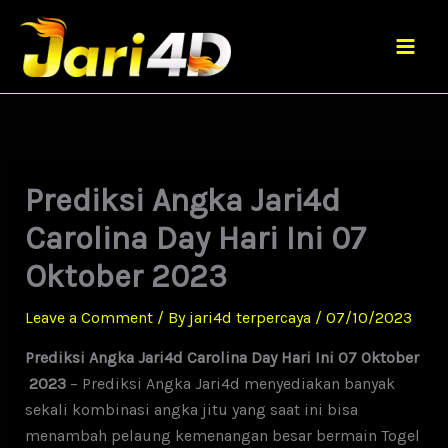
Skip
to
content
Prediksi Angka Jari4d
Carolina Day Hari Ini 07
Oktober 2023
Leave a Comment
/ By
jari4d terpercaya
/
07/10/2023
Prediksi Angka Jari4d Carolina Day Hari Ini 07 Oktober
2023
– Prediksi Angka Jari4d menyediakan banyak
sekali kombinasi angka jitu yang saat ini bisa
menambah pelaung kemenangan besar bermain Togel