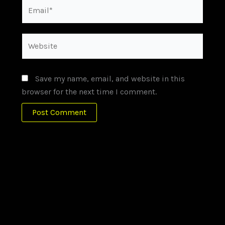
Email*
Website
Save my name, email, and website in this
browser for the next time I comment.