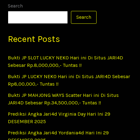
Search
Search
Recent Posts
Bukti JP SLOT LUCKY NEKO Hari ini Di Situs JARI4D
Sebesar Rp.8,000,000,- Tuntas !!
Bukti JP LUCKY NEKO Hari ini Di Situs JARI4D Sebesar
Rp8,00,000,- Tuntas !!
Bukti JP MAHJONG WAYS Scatter Hari ini Di Situs
JARI4D Sebesar Rp.34,500,000,- Tuntas !!
Prediksi Angka Jari4d Virginia Day Hari Ini 29
DESEMBER 2025
Prediksi Angka Jari4d Yordania4d Hari Ini 29