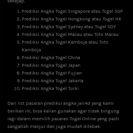
sekejap.
Prediksi Angka Togel Singapore atau Togel SGP
Prediksi Angka Togel Hongkong atau Togel HK
Prediksi Angka Togel Sydney atau Togel SDY
Prediksi Angka Togel Macau atau Toto Macau
Prediksi Angka Togel Kamboja atau Toto
Kamboja
Prediksi Angka Togel China
Prediksi Angka Togel Japan
Prediksi Angka Togel Fujian
Prediksi Angka Togel Jakarta
Prediksi Angka Togel Turki
Dari list pasaran prediksi angka jari4d yang kami
berikan ini, bisa kalian gunakan agar tidak bingung
lagi dalam memilih pasaran Togel Online yang pasti
sangatlah manjur dan juga mudah ditebak.