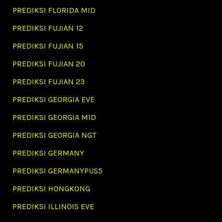
PREDIKSI FLORIDA MID
PREDIKSI FUJIAN 12
PREDIKSI FUJIAN 15
PREDIKSI FUJIAN 20
PREDIKSI FUJIAN 23
PREDIKSI GEORGIA EVE
PREDIKSI GEORGIA MID
PREDIKSI GEORGIA NGT
PREDIKSI GERMANY
PREDIKSI GERMANYPUS5
PREDIKSI HONGKONG
PREDIKSI ILLINOIS EVE