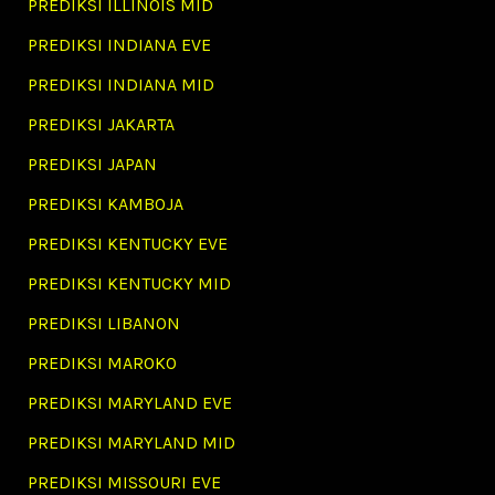
PREDIKSI ILLINOIS MID
PREDIKSI INDIANA EVE
PREDIKSI INDIANA MID
PREDIKSI JAKARTA
PREDIKSI JAPAN
PREDIKSI KAMBOJA
PREDIKSI KENTUCKY EVE
PREDIKSI KENTUCKY MID
PREDIKSI LIBANON
PREDIKSI MAROKO
PREDIKSI MARYLAND EVE
PREDIKSI MARYLAND MID
PREDIKSI MISSOURI EVE