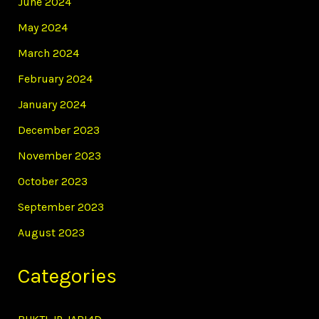
June 2024
May 2024
March 2024
February 2024
January 2024
December 2023
November 2023
October 2023
September 2023
August 2023
Categories