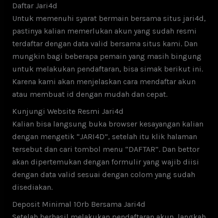
Daftar Jari4d
Untuk memenuhi syarat bermain bersama situs jari4d,
pastinya kalian memerlukan akun yang sudah resmi
terdaftar dengan data valid bersama situs kami. Dan
mungkin bagi beberapa pemain yang masih bingung
untuk melakukan pendaftaran, bisa simak berikut ini.
Karena kami akan menjelaskan cara mendaftar akun
atau membuat id dengan mudah dan cepat.
Kunjungi Website Resmi Jari4d
Kalian bisa langsung buka browser kesayangan kalian
dengan mengetik “JARI4D”, setelah itu klik halaman
tersebut dan cari tombol menu “DAFTAR”. Dan bettor
akan dipertemukan dengan formulir yang wajib diisi
dengan data valid sesuai dengan colom yang sudah
disediakan.
Deposit Minimal 10rb Bersama Jari4d
Setelah berhasil melakukan pendaftaran akun, langkah