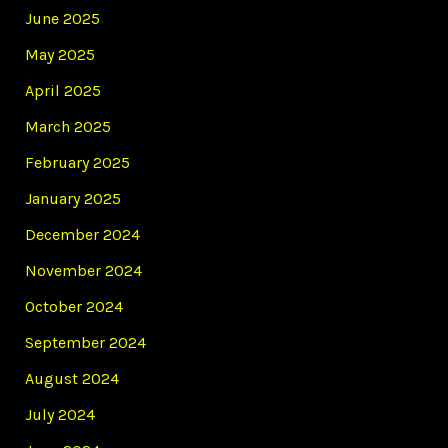
June 2025
May 2025
April 2025
March 2025
February 2025
January 2025
December 2024
November 2024
October 2024
September 2024
August 2024
July 2024