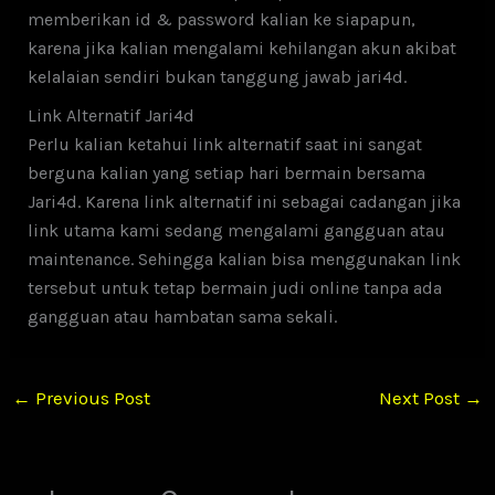
memberikan id & password kalian ke siapapun,
karena jika kalian mengalami kehilangan akun akibat
kelalaian sendiri bukan tanggung jawab jari4d.
Link Alternatif Jari4d
Perlu kalian ketahui link alternatif saat ini sangat
berguna kalian yang setiap hari bermain bersama
Jari4d. Karena link alternatif ini sebagai cadangan jika
link utama kami sedang mengalami gangguan atau
maintenance. Sehingga kalian bisa menggunakan link
tersebut untuk tetap bermain judi online tanpa ada
gangguan atau hambatan sama sekali.
←
Previous Post
Next Post
→