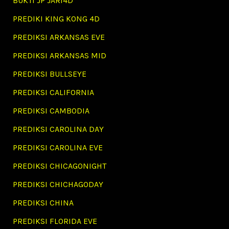
BUKTI JP JARI4D
PREDIKI KING KONG 4D
PREDIKSI ARKANSAS EVE
PREDIKSI ARKANSAS MID
PREDIKSI BULLSEYE
PREDIKSI CALIFORNIA
PREDIKSI CAMBODIA
PREDIKSI CAROLINA DAY
PREDIKSI CAROLINA EVE
PREDIKSI CHICAGONIGHT
PREDIKSI CHICHAGODAY
PREDIKSI CHINA
PREDIKSI FLORIDA EVE