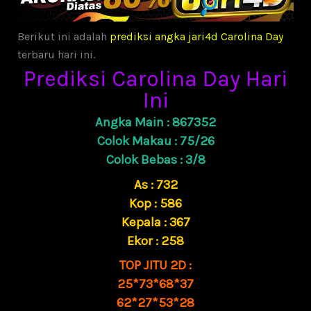
Berikut ini adalah
prediksi angka jari4d Carolina Day
terbaru hari ini.
Prediksi Carolina Day Hari
Ini
Angka Main : 867352
Colok Makau : 75/26
Colok Bebas : 3/8
As : 732
Kop : 586
Kepala : 367
Ekor : 258
TOP JITU 2D :
25*73*68*37
62*27*53*28