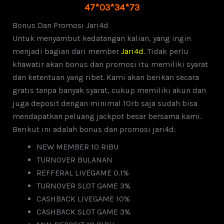
47*03*34*73
Bonus Dan Promosi Jari4d
Untuk menyambut kedatangan kalian, yang ingin
menjadi bagian dari member
Jari4d
. Tidak perlu
khawatir akan bonus dan promosi itu memiliki syarat
dan ketentuan yang ribet. Kami akan berikan secara
gratis tanpa banyak syarat, cukup memiliki akun dan
juga deposit dengan minimal 10rb saja sudah bisa
mendapatkan peluang jackpot besar bersama kami.
Berikut ini adalah bonus dan promosi jari4d:
NEW MEMBER 10 RIBU
TURNOVER BULANAN
REFFERAL LIVEGAME 0.1%
TURNOVER SLOT GAME 3%
CASHBACK LIVEGAME 10%
CASHBACK SLOT GAME 3%