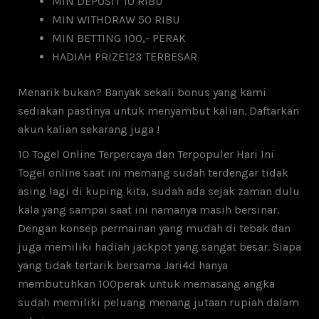
MIN DEPOSIT 10 RIBU
MIN WITHDRAW 50 RIBU
MIN BETTING 100,- PERAK
HADIAH PRIZE123 TERBESAR
Menarik bukan? Banyak sekali bonus yang kami
sediakan pastinya untuk menyambut kalian. Daftarkan
akun kalian sekarang juga !
10 Togel Online Terpercaya dan Terpopuler Hari Ini
Togel online saat ini memang sudah terdengar tidak
asing lagi di kuping kita, sudah ada sejak zaman dulu
kala yang sampai saat ini namanya masih bersinar.
Dengan konsep permainan yang mudah di tebak dan
juga memiliki hadiah jackpot yang sangat besar. Siapa
yang tidak tertarik bersama Jari4d hanya
membutuhkan 100perak untuk memasang angka
sudah memiliki peluang menang jutaan rupiah dalam