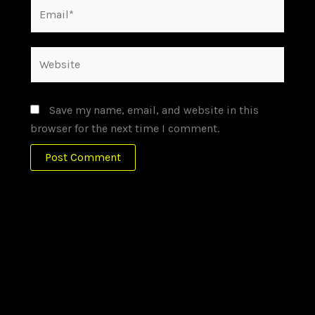
Email*
Website
Save my name, email, and website in this
browser for the next time I comment.