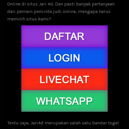
Online di situs Jari 4d. Dan pasti banyak pertanyaan
dari pemain pencinta judi online, mengapa harus
memilih situs kami?
Tentu saja, Jari4d merupakan salah satu bandar togel