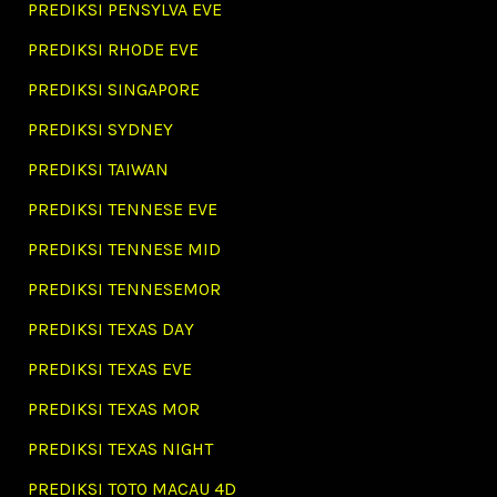
PREDIKSI PENSYLVA EVE
PREDIKSI RHODE EVE
PREDIKSI SINGAPORE
PREDIKSI SYDNEY
PREDIKSI TAIWAN
PREDIKSI TENNESE EVE
PREDIKSI TENNESE MID
PREDIKSI TENNESEMOR
PREDIKSI TEXAS DAY
PREDIKSI TEXAS EVE
PREDIKSI TEXAS MOR
PREDIKSI TEXAS NIGHT
PREDIKSI TOTO MACAU 4D