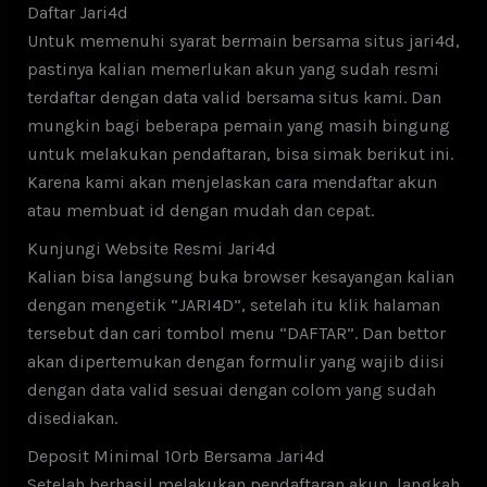
Daftar Jari4d
Untuk memenuhi syarat bermain bersama situs jari4d,
pastinya kalian memerlukan akun yang sudah resmi
terdaftar dengan data valid bersama situs kami. Dan
mungkin bagi beberapa pemain yang masih bingung
untuk melakukan pendaftaran, bisa simak berikut ini.
Karena kami akan menjelaskan cara mendaftar akun
atau membuat id dengan mudah dan cepat.
Kunjungi Website Resmi Jari4d
Kalian bisa langsung buka browser kesayangan kalian
dengan mengetik “JARI4D”, setelah itu klik halaman
tersebut dan cari tombol menu “DAFTAR”. Dan bettor
akan dipertemukan dengan formulir yang wajib diisi
dengan data valid sesuai dengan colom yang sudah
disediakan.
Deposit Minimal 10rb Bersama Jari4d
Setelah berhasil melakukan pendaftaran akun, langkah