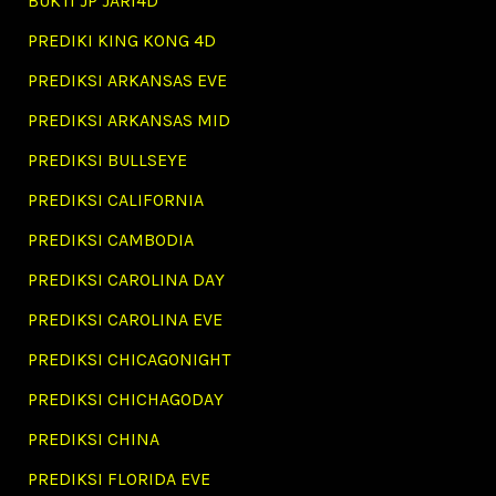
BUKTI JP JARI4D
PREDIKI KING KONG 4D
PREDIKSI ARKANSAS EVE
PREDIKSI ARKANSAS MID
PREDIKSI BULLSEYE
PREDIKSI CALIFORNIA
PREDIKSI CAMBODIA
PREDIKSI CAROLINA DAY
PREDIKSI CAROLINA EVE
PREDIKSI CHICAGONIGHT
PREDIKSI CHICHAGODAY
PREDIKSI CHINA
PREDIKSI FLORIDA EVE