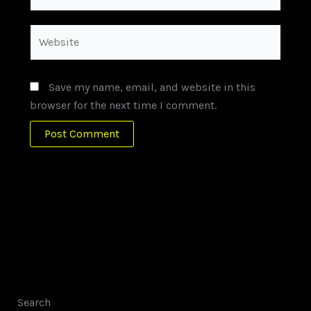
Website
Save my name, email, and website in this
browser for the next time I comment.
Search