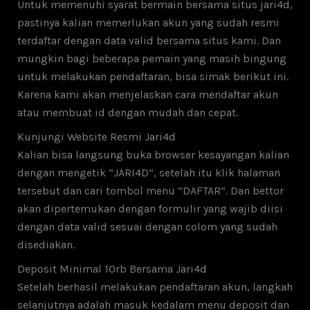
Untuk memenuhi syarat bermain bersama situs jari4d,
pastinya kalian memerlukan akun yang sudah resmi
terdaftar dengan data valid bersama situs kami. Dan
mungkin bagi beberapa pemain yang masih bingung
untuk melakukan pendaftaran, bisa simak berikut ini.
Karena kami akan menjelaskan cara mendaftar akun
atau membuat id dengan mudah dan cepat.
Kunjungi Website Resmi Jari4d
Kalian bisa langsung buka browser kesayangan kalian
dengan mengetik “JARI4D”, setelah itu klik halaman
tersebut dan cari tombol menu “DAFTAR”. Dan bettor
akan dipertemukan dengan formulir yang wajib diisi
dengan data valid sesuai dengan colom yang sudah
disediakan.
Deposit Minimal 10rb Bersama Jari4d
Setelah berhasil melakukan pendaftaran akun, langkah
selanjutnya adalah masuk kedalam menu deposit dan