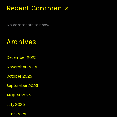
Recent Comments
No comments to show.
Archives
December 2025
November 2025
October 2025
September 2025
August 2025
July 2025
June 2025