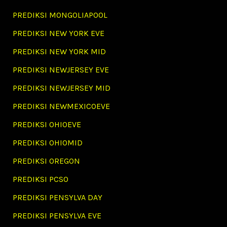
PREDIKSI MONGOLIAPOOL
PREDIKSI NEW YORK EVE
PREDIKSI NEW YORK MID
PREDIKSI NEWJERSEY EVE
PREDIKSI NEWJERSEY MID
PREDIKSI NEWMEXICOEVE
PREDIKSI OHIOEVE
PREDIKSI OHIOMID
PREDIKSI OREGON
PREDIKSI PCSO
PREDIKSI PENSYLVA DAY
PREDIKSI PENSYLVA EVE