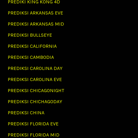
PREDIKI KING KONG 4D
PREDIKSI ARKANSAS EVE
PREDIKSI ARKANSAS MID
PREDIKSI BULLSEYE
PREDIKSI CALIFORNIA
PREDIKSI CAMBODIA
PREDIKSI CAROLINA DAY
PREDIKSI CAROLINA EVE
PREDIKSI CHICAGONIGHT
PREDIKSI CHICHAGODAY
PREDIKSI CHINA
PREDIKSI FLORIDA EVE
PREDIKSI FLORIDA MID