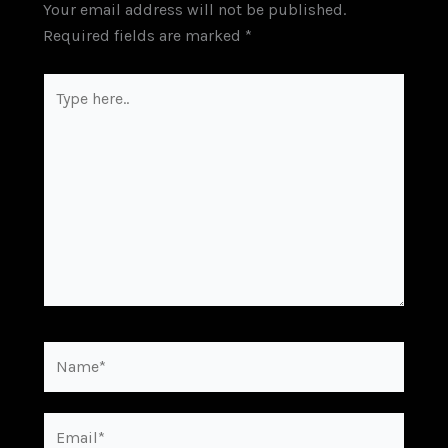
Your email address will not be published.
Required fields are marked
*
Type
here..
Name*
Email*