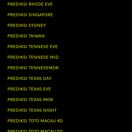
PREDIKSI RHODE EVE
PREDIKSI SINGAPORE
PREDIKSI SYDNEY
PREDIKSI TAIWAN
PREDIKSI TENNESE EVE
PREDIKSI TENNESE MID
PREDIKSI TENNESEMOR
PREDIKSI TEXAS DAY
PREDIKSI TEXAS EVE
PREDIKSI TEXAS MOR
PREDIKSI TEXAS NIGHT
PREDIKSI TOTO MACAU 4D
PREDIKSI TOTO MACAU 5D