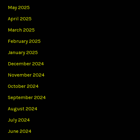
May 2025
April 2025
March 2025
February 2025
January 2025
December 2024
November 2024
October 2024
September 2024
August 2024
July 2024
June 2024