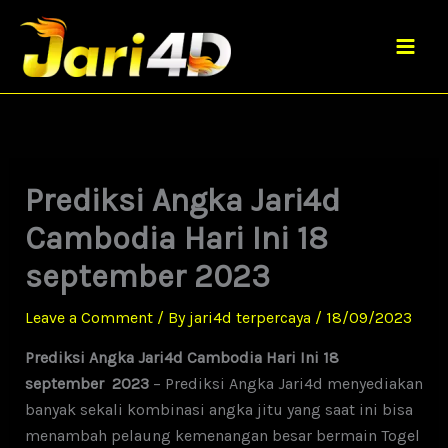
Skip
to
content
Prediksi Angka Jari4d
Cambodia Hari Ini 18
september 2023
Leave a Comment
/ By
jari4d terpercaya
/
18/09/2023
Prediksi Angka Jari4d Cambodia Hari Ini 18
september 2023
– Prediksi Angka Jari4d menyediakan
banyak sekali kombinasi angka jitu yang saat ini bisa
menambah pelaung kemenangan besar bermain Togel