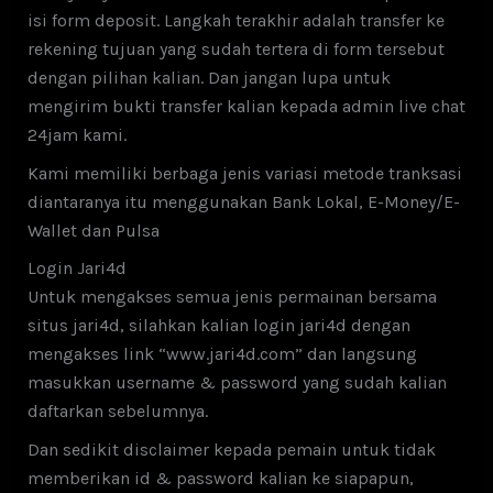
isi form deposit. Langkah terakhir adalah transfer ke
rekening tujuan yang sudah tertera di form tersebut
dengan pilihan kalian. Dan jangan lupa untuk
mengirim bukti transfer kalian kepada admin live chat
24jam kami.
Kami memiliki berbaga jenis variasi metode tranksasi
diantaranya itu menggunakan Bank Lokal, E-Money/E-
Wallet dan Pulsa
Login Jari4d
Untuk mengakses semua jenis permainan bersama
situs jari4d, silahkan kalian login jari4d dengan
mengakses link “www.jari4d.com” dan langsung
masukkan username & password yang sudah kalian
daftarkan sebelumnya.
Dan sedikit disclaimer kepada pemain untuk tidak
memberikan id & password kalian ke siapapun,