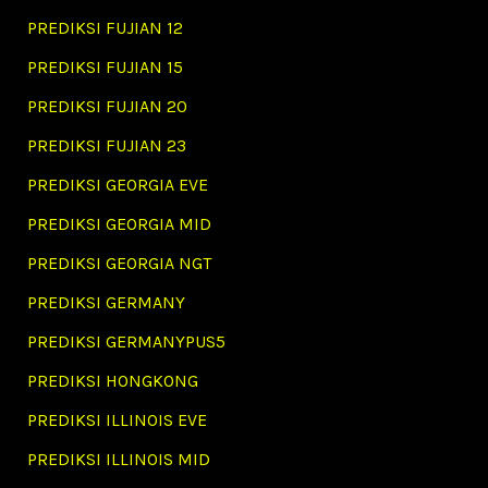
PREDIKSI FUJIAN 12
PREDIKSI FUJIAN 15
PREDIKSI FUJIAN 20
PREDIKSI FUJIAN 23
PREDIKSI GEORGIA EVE
PREDIKSI GEORGIA MID
PREDIKSI GEORGIA NGT
PREDIKSI GERMANY
PREDIKSI GERMANYPUS5
PREDIKSI HONGKONG
PREDIKSI ILLINOIS EVE
PREDIKSI ILLINOIS MID