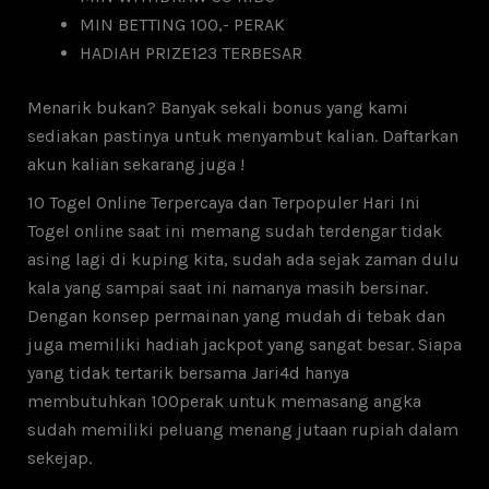
MIN BETTING 100,- PERAK
HADIAH PRIZE123 TERBESAR
Menarik bukan? Banyak sekali bonus yang kami
sediakan pastinya untuk menyambut kalian. Daftarkan
akun kalian sekarang juga !
10 Togel Online Terpercaya dan Terpopuler Hari Ini
Togel online saat ini memang sudah terdengar tidak
asing lagi di kuping kita, sudah ada sejak zaman dulu
kala yang sampai saat ini namanya masih bersinar.
Dengan konsep permainan yang mudah di tebak dan
juga memiliki hadiah jackpot yang sangat besar. Siapa
yang tidak tertarik bersama Jari4d hanya
membutuhkan 100perak untuk memasang angka
sudah memiliki peluang menang jutaan rupiah dalam
sekejap.