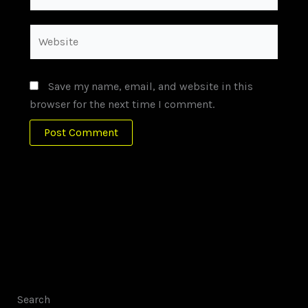
Website
Save my name, email, and website in this
browser for the next time I comment.
Search