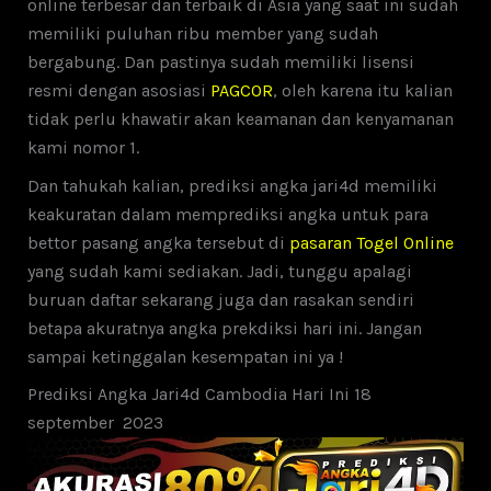
online terbesar dan terbaik di Asia yang saat ini sudah
memiliki puluhan ribu member yang sudah
bergabung. Dan pastinya sudah memiliki lisensi
resmi dengan asosiasi
PAGCOR
, oleh karena itu kalian
tidak perlu khawatir akan keamanan dan kenyamanan
kami nomor 1.
Dan tahukah kalian, prediksi angka jari4d memiliki
keakuratan dalam memprediksi angka untuk para
bettor pasang angka tersebut di
pasaran Togel Online
yang sudah kami sediakan. Jadi, tunggu apalagi
buruan daftar sekarang juga dan rasakan sendiri
betapa akuratnya angka prekdiksi hari ini. Jangan
sampai ketinggalan kesempatan ini ya !
Prediksi Angka Jari4d Cambodia Hari Ini 18
september 2023