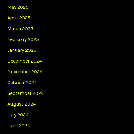
May 2025
April 2025
March 2025
February 2025
January 2025
December 2024
November 2024
October 2024
September 2024
August 2024
July 2024
June 2024