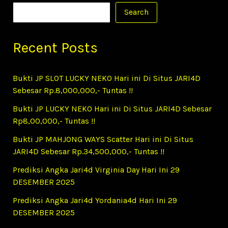
Search
Recent Posts
Bukti JP SLOT LUCKY NEKO Hari ini Di Situs JARI4D
Sebesar Rp.8,000,000,- Tuntas !!
Bukti JP LUCKY NEKO Hari ini Di Situs JARI4D Sebesar
Rp8,00,000,- Tuntas !!
Bukti JP MAHJONG WAYS Scatter Hari ini Di Situs
JARI4D Sebesar Rp.34,500,000,- Tuntas !!
Prediksi Angka Jari4d Virginia Day Hari Ini 29
DESEMBER 2025
Prediksi Angka Jari4d Yordania4d Hari Ini 29
DESEMBER 2025