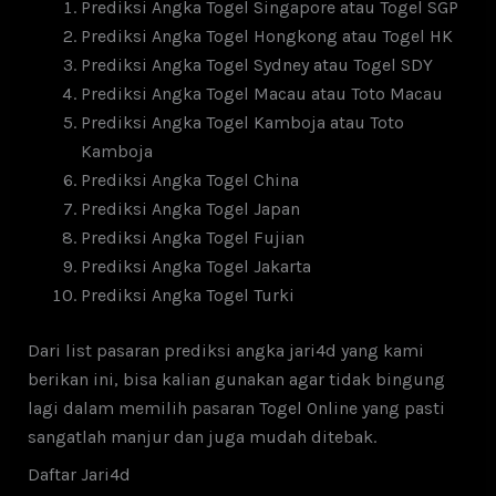
Prediksi Angka Togel Singapore atau Togel SGP
Prediksi Angka Togel Hongkong atau Togel HK
Prediksi Angka Togel Sydney atau Togel SDY
Prediksi Angka Togel Macau atau Toto Macau
Prediksi Angka Togel Kamboja atau Toto
Kamboja
Prediksi Angka Togel China
Prediksi Angka Togel Japan
Prediksi Angka Togel Fujian
Prediksi Angka Togel Jakarta
Prediksi Angka Togel Turki
Dari list pasaran prediksi angka jari4d yang kami
berikan ini, bisa kalian gunakan agar tidak bingung
lagi dalam memilih pasaran Togel Online yang pasti
sangatlah manjur dan juga mudah ditebak.
Daftar Jari4d