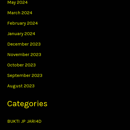
May 2024
March 2024
February 2024
January 2024
December 2023
November 2023
October 2023
September 2023
August 2023
Categories
BUKTI JP JARI4D