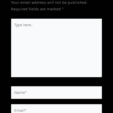
Your email address will not be published.
Required fields are marked
*
Type
here..
Name*
Email*