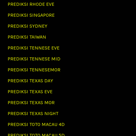
PREDIKSI RHODE EVE
PREDIKSI SINGAPORE
PREDIKSI SYDNEY
PREDIKSI TAIWAN
PREDIKSI TENNESE EVE
PREDIKSI TENNESE MID
PREDIKSI TENNESEMOR
PREDIKSI TEXAS DAY
PREDIKSI TEXAS EVE
PREDIKSI TEXAS MOR
PREDIKSI TEXAS NIGHT
PREDIKSI TOTO MACAU 4D
PREDIKSI TOTO MACAU 5D