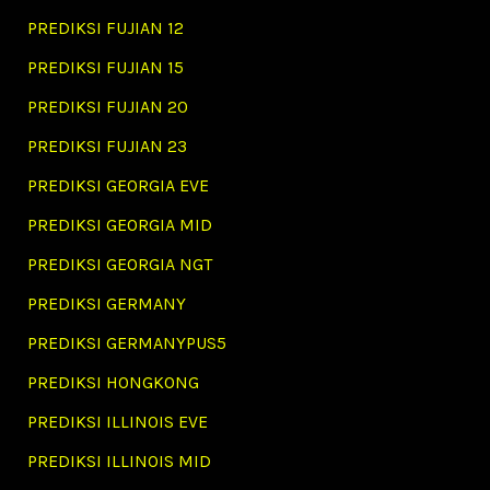
PREDIKSI FUJIAN 12
PREDIKSI FUJIAN 15
PREDIKSI FUJIAN 20
PREDIKSI FUJIAN 23
PREDIKSI GEORGIA EVE
PREDIKSI GEORGIA MID
PREDIKSI GEORGIA NGT
PREDIKSI GERMANY
PREDIKSI GERMANYPUS5
PREDIKSI HONGKONG
PREDIKSI ILLINOIS EVE
PREDIKSI ILLINOIS MID