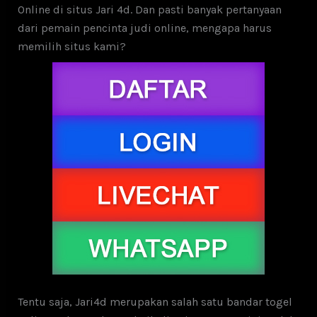
Online di situs Jari 4d. Dan pasti banyak pertanyaan
dari pemain pencinta judi online, mengapa harus
memilih situs kami?
Tentu saja, Jari4d merupakan salah satu bandar togel