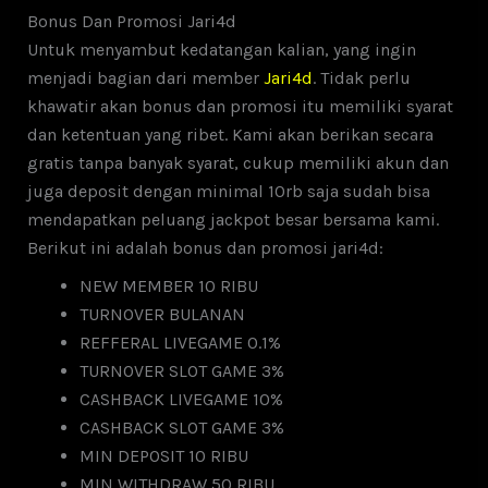
Bonus Dan Promosi Jari4d
Untuk menyambut kedatangan kalian, yang ingin
menjadi bagian dari member
Jari4d
. Tidak perlu
khawatir akan bonus dan promosi itu memiliki syarat
dan ketentuan yang ribet. Kami akan berikan secara
gratis tanpa banyak syarat, cukup memiliki akun dan
juga deposit dengan minimal 10rb saja sudah bisa
mendapatkan peluang jackpot besar bersama kami.
Berikut ini adalah bonus dan promosi jari4d:
NEW MEMBER 10 RIBU
TURNOVER BULANAN
REFFERAL LIVEGAME 0.1%
TURNOVER SLOT GAME 3%
CASHBACK LIVEGAME 10%
CASHBACK SLOT GAME 3%
MIN DEPOSIT 10 RIBU
MIN WITHDRAW 50 RIBU