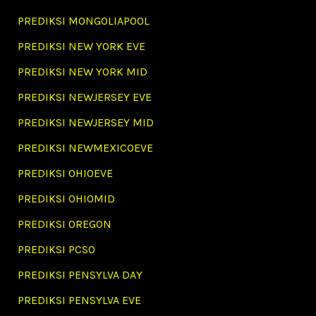
PREDIKSI MONGOLIAPOOL
PREDIKSI NEW YORK EVE
PREDIKSI NEW YORK MID
PREDIKSI NEWJERSEY EVE
PREDIKSI NEWJERSEY MID
PREDIKSI NEWMEXICOEVE
PREDIKSI OHIOEVE
PREDIKSI OHIOMID
PREDIKSI OREGON
PREDIKSI PCSO
PREDIKSI PENSYLVA DAY
PREDIKSI PENSYLVA EVE