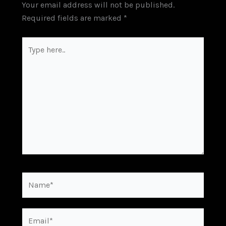
Your email address will not be published.
Required fields are marked
*
Type
here..
Name*
Email*