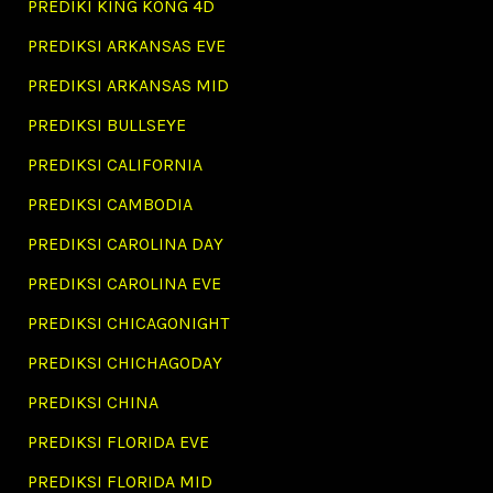
PREDIKI KING KONG 4D
PREDIKSI ARKANSAS EVE
PREDIKSI ARKANSAS MID
PREDIKSI BULLSEYE
PREDIKSI CALIFORNIA
PREDIKSI CAMBODIA
PREDIKSI CAROLINA DAY
PREDIKSI CAROLINA EVE
PREDIKSI CHICAGONIGHT
PREDIKSI CHICHAGODAY
PREDIKSI CHINA
PREDIKSI FLORIDA EVE
PREDIKSI FLORIDA MID