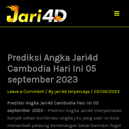
Skip
to
content
Prediksi Angka Jari4d
Cambodia Hari Ini 05
september 2023
Leave a Comment
/ By
jari4d terpercaya
/
05/09/2023
Prediksi Angka Jari4d Cambodia Hari Ini 05
september 2023
– Prediksi Angka Jari4d menyediakan
banyak sekali kombinasi angka jitu yang saat ini bisa
menambah pelaung kemenangan besar bermain Togel