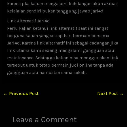
karena jika kalian mengalami kehilangan akun akibat
kelalaian sendiri bukan tanggung jawab jari4d.
Link Alternatif Jari4d
Perlu kalian ketahui link alternatif saat ini sangat
berguna kalian yang setiap hari bermain bersama
Jari4d. Karena link alternatif ini sebagai cadangan jika
link utama kami sedang mengalami gangguan atau
maintenance. Sehingga kalian bisa menggunakan link
tersebut untuk tetap bermain judi online tanpa ada
gangguan atau hambatan sama sekali.
←
Previous Post
Next Post
→
Leave a Comment