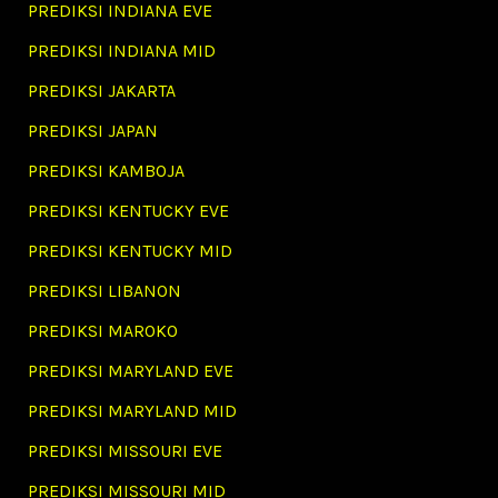
PREDIKSI INDIANA EVE
PREDIKSI INDIANA MID
PREDIKSI JAKARTA
PREDIKSI JAPAN
PREDIKSI KAMBOJA
PREDIKSI KENTUCKY EVE
PREDIKSI KENTUCKY MID
PREDIKSI LIBANON
PREDIKSI MAROKO
PREDIKSI MARYLAND EVE
PREDIKSI MARYLAND MID
PREDIKSI MISSOURI EVE
PREDIKSI MISSOURI MID