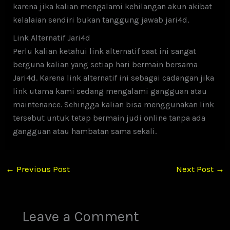
karena jika kalian mengalami kehilangan akun akibat
kelalaian sendiri bukan tanggung jawab jari4d.
Link Alternatif Jari4d
Perlu kalian ketahui link alternatif saat ini sangat
berguna kalian yang setiap hari bermain bersama
Jari4d. Karena link alternatif ini sebagai cadangan jika
link utama kami sedang mengalami gangguan atau
maintenance. Sehingga kalian bisa menggunakan link
tersebut untuk tetap bermain judi online tanpa ada
gangguan atau hambatan sama sekali.
←
Previous Post
Next Post
→
Leave a Comment