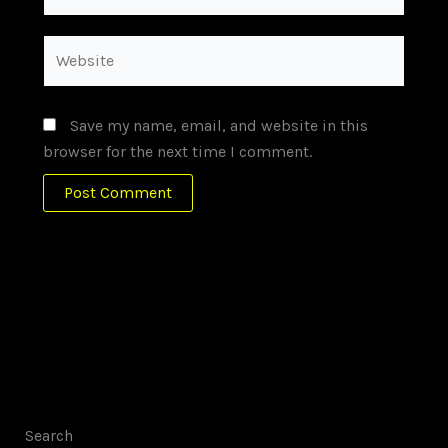
Website
Save my name, email, and website in this
browser for the next time I comment.
Search