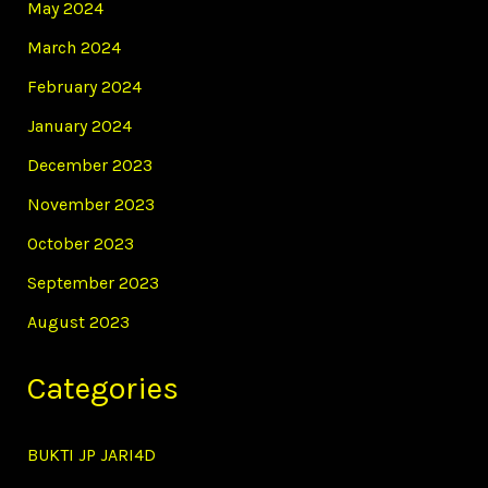
May 2024
March 2024
February 2024
January 2024
December 2023
November 2023
October 2023
September 2023
August 2023
Categories
BUKTI JP JARI4D