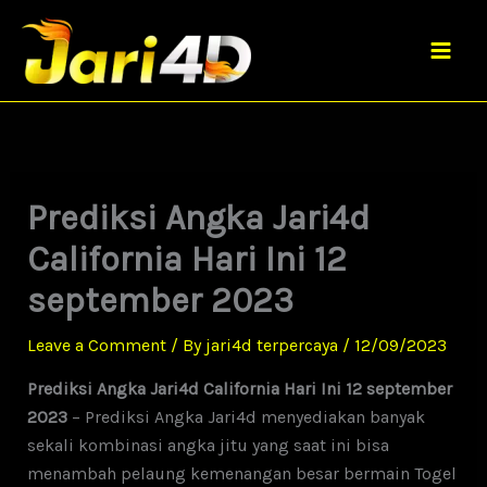
Skip
to
content
Prediksi Angka Jari4d
California Hari Ini 12
september 2023
Leave a Comment
/ By
jari4d terpercaya
/
12/09/2023
Prediksi Angka Jari4d California Hari Ini 12 september
2023
– Prediksi Angka Jari4d menyediakan banyak
sekali kombinasi angka jitu yang saat ini bisa
menambah pelaung kemenangan besar bermain Togel