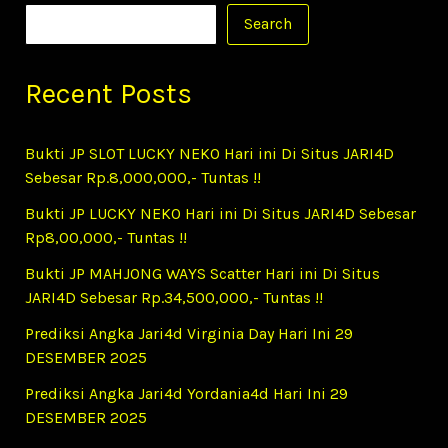
Search
Recent Posts
Bukti JP SLOT LUCKY NEKO Hari ini Di Situs JARI4D
Sebesar Rp.8,000,000,- Tuntas !!
Bukti JP LUCKY NEKO Hari ini Di Situs JARI4D Sebesar
Rp8,00,000,- Tuntas !!
Bukti JP MAHJONG WAYS Scatter Hari ini Di Situs
JARI4D Sebesar Rp.34,500,000,- Tuntas !!
Prediksi Angka Jari4d Virginia Day Hari Ini 29
DESEMBER 2025
Prediksi Angka Jari4d Yordania4d Hari Ini 29
DESEMBER 2025