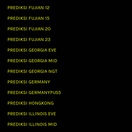
PREDIKSI FUJIAN 12
PREDIKSI FUJIAN 15
PREDIKSI FUJIAN 20
PREDIKSI FUJIAN 23
PREDIKSI GEORGIA EVE
PREDIKSI GEORGIA MID
PREDIKSI GEORGIA NGT
PREDIKSI GERMANY
PREDIKSI GERMANYPUS5
PREDIKSI HONGKONG
PREDIKSI ILLINOIS EVE
PREDIKSI ILLINOIS MID