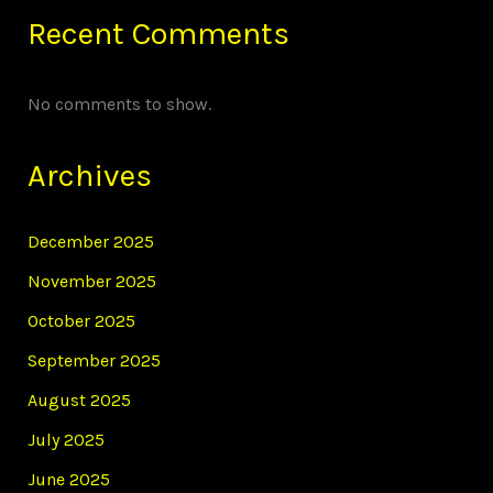
Recent Comments
No comments to show.
Archives
December 2025
November 2025
October 2025
September 2025
August 2025
July 2025
June 2025