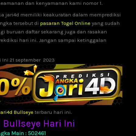
n keamanan dan kenyamanan kami nomor 1.
ka jari4d memiliki keakuratan dalam memprediksi
ngka tersebut di
pasaran Togel Online
yang sudah
agi buruan daftar sekarang juga dan rasakan
ekdiksi hari ini. Jangan sampai ketinggalan
i Ini 21 september 2023
ari4d Bullseye
terbaru hari ini.
 Bullseye Hari Ini
gka Main : 502461