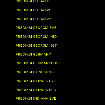
PREDIKSI FUJIAN 15
PREDIKSI FUJIAN 20
PREDIKSI FUJIAN 23
PREDIKSI GEORGIA EVE
PREDIKSI GEORGIA MID
PREDIKSI GEORGIA NGT
PREDIKSI GERMANY
PREDIKSI GERMANYPUS5
PREDIKSI HONGKONG
PREDIKSI ILLINOIS EVE
PREDIKSI ILLINOIS MID
PREDIKSI INDIANA EVE