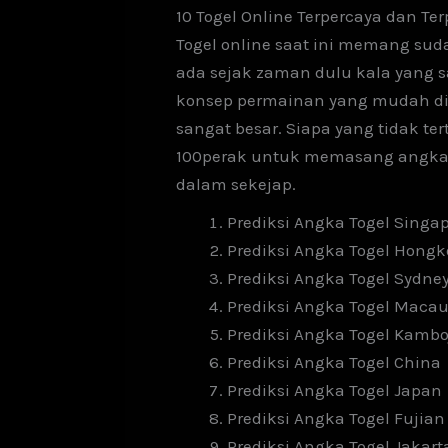
10 Togel Online Terpercaya dan Ter
Togel online saat ini memang suda
ada sejak zaman dulu kala yang 
konsep permainan yang mudah di 
sangat besar. Siapa yang tidak t
100perak untuk memasang angka 
dalam sekejap.
Prediksi Angka Togel Singap
Prediksi Angka Togel Hongk
Prediksi Angka Togel Sydney
Prediksi Angka Togel Maca
Prediksi Angka Togel Kambo
Prediksi Angka Togel China
Prediksi Angka Togel Japan
Prediksi Angka Togel Fujian
Prediksi Angka Togel Jakart