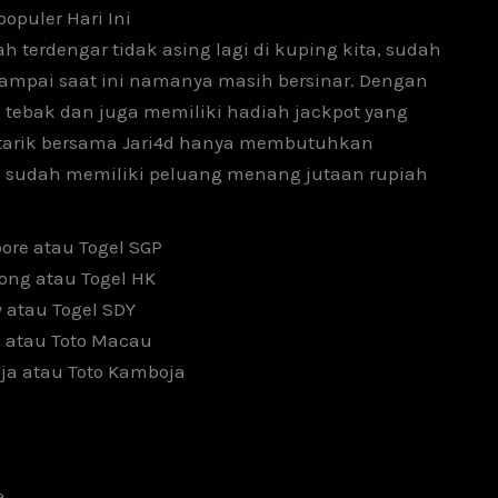
populer Hari Ini
h terdengar tidak asing lagi di kuping kita, sudah
sampai saat ini namanya masih bersinar. Dengan
tebak dan juga memiliki hadiah jackpot yang
ertarik bersama Jari4d hanya membutuhkan
sudah memiliki peluang menang jutaan rupiah
ore atau Togel SGP
ong atau Togel HK
 atau Togel SDY
u atau Toto Macau
ja atau Toto Kamboja
a