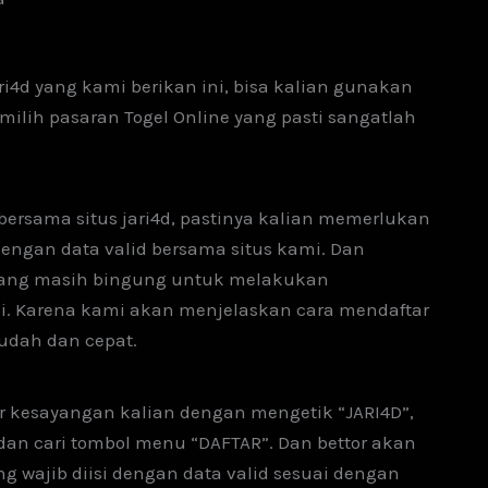
ari4d yang kami berikan ini, bisa kalian gunakan
milih pasaran Togel Online yang pasti sangatlah
ersama situs jari4d, pastinya kalian memerlukan
dengan data valid bersama situs kami. Dan
yang masih bingung untuk melakukan
ini. Karena kami akan menjelaskan cara mendaftar
dah dan cepat.
r kesayangan kalian dengan mengetik “JARI4D”,
 dan cari tombol menu “DAFTAR”. Dan bettor akan
g wajib diisi dengan data valid sesuai dengan