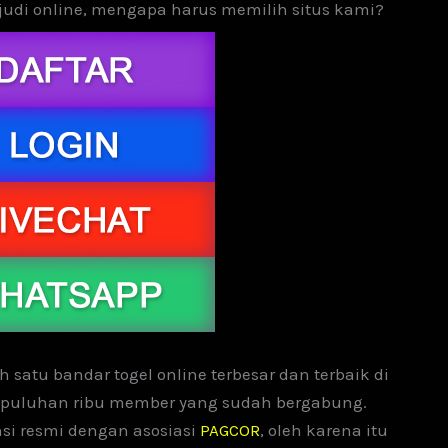
judi online, mengapa harus memilih situs kami?
 satu bandar togel online terbesar dan terbaik di
ki puluhan ribu member yang sudah bergabung.
nsi resmi dengan asosiasi
PAGCOR
, oleh karena itu