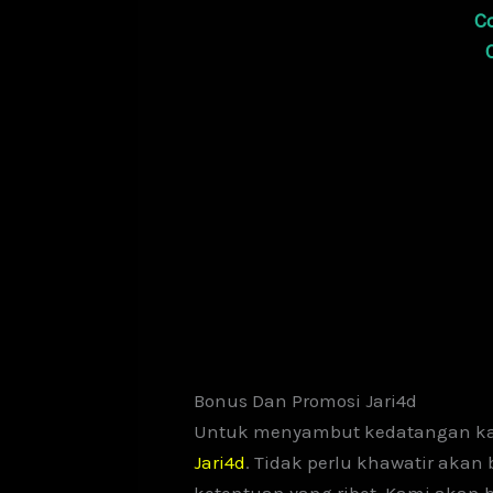
C
Bonus Dan Promosi Jari4d
Untuk menyambut kedatangan kal
Jari4d
. Tidak perlu khawatir akan