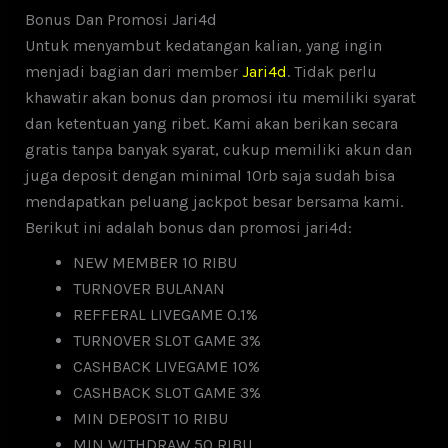
Bonus Dan Promosi Jari4d
Untuk menyambut kedatangan kalian, yang ingin
menjadi bagian dari member
Jari4d
. Tidak perlu
khawatir akan bonus dan promosi itu memiliki syarat
dan ketentuan yang ribet. Kami akan berikan secara
gratis tanpa banyak syarat, cukup memiliki akun dan
juga deposit dengan minimal 10rb saja sudah bisa
mendapatkan peluang jackpot besar bersama kami.
Berikut ini adalah bonus dan promosi jari4d:
NEW MEMBER 10 RIBU
TURNOVER BULANAN
REFFERAL LIVEGAME 0.1%
TURNOVER SLOT GAME 3%
CASHBACK LIVEGAME 10%
CASHBACK SLOT GAME 3%
MIN DEPOSIT 10 RIBU
MIN WITHDRAW 50 RIBU