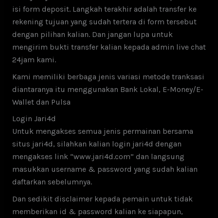
isi form deposit. Langkah terakhir adalah transfer ke
rekening tujuan yang sudah tertera di form tersebut
dengan pilihan kalian. Dan jangan lupa untuk
mengirim bukti transfer kalian kepada admin live chat
24jam kami.
Kami memiliki berbaga jenis variasi metode tranksasi
diantaranya itu menggunakan Bank Lokal, E-Money/E-
Wallet dan Pulsa
Login Jari4d
Untuk mengakses semua jenis permainan bersama
situs jari4d, silahkan kalian login jari4d dengan
mengakses link “www.jari4d.com” dan langsung
masukkan username & password yang sudah kalian
daftarkan sebelumnya.
Dan sedikit disclaimer kepada pemain untuk tidak
memberikan id & password kalian ke siapapun,