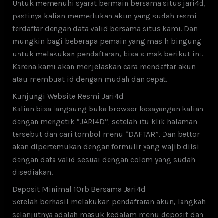
Untuk memenuhi syarat bermain bersama situs jari4d,
pastinya kalian memerlukan akun yang sudah resmi
terdaftar dengan data valid bersama situs kami. Dan
mungkin bagi beberapa pemain yang masih bingung
untuk melakukan pendaftaran, bisa simak berikut ini.
Karena kami akan menjelaskan cara mendaftar akun
atau membuat id dengan mudah dan cepat.
Kunjungi Website Resmi Jari4d
Kalian bisa langsung buka browser kesayangan kalian
dengan mengetik “JARI4D”, setelah itu klik halaman
tersebut dan cari tombol menu “DAFTAR”. Dan bettor
akan dipertemukan dengan formulir yang wajib diisi
dengan data valid sesuai dengan colom yang sudah
disediakan.
Deposit Minimal 10rb Bersama Jari4d
Setelah berhasil melakukan pendaftaran akun, langkah
selanjutnya adalah masuk kedalam menu deposit dan