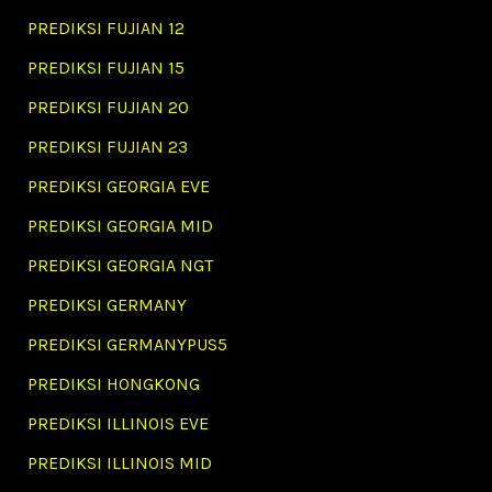
PREDIKSI FUJIAN 12
PREDIKSI FUJIAN 15
PREDIKSI FUJIAN 20
PREDIKSI FUJIAN 23
PREDIKSI GEORGIA EVE
PREDIKSI GEORGIA MID
PREDIKSI GEORGIA NGT
PREDIKSI GERMANY
PREDIKSI GERMANYPUS5
PREDIKSI HONGKONG
PREDIKSI ILLINOIS EVE
PREDIKSI ILLINOIS MID