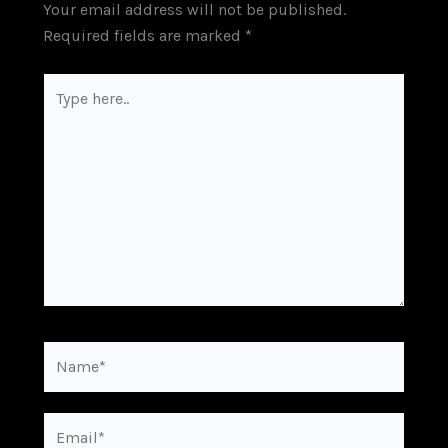
Your email address will not be published.
Required fields are marked
*
Type
here..
Name*
Email*