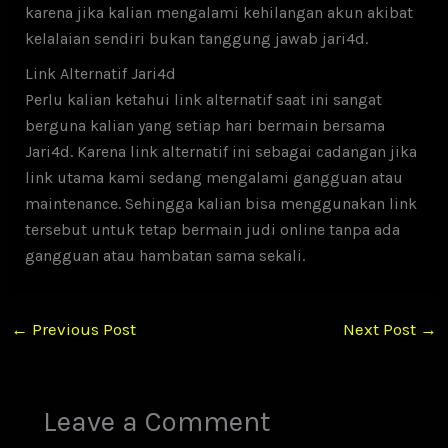
karena jika kalian mengalami kehilangan akun akibat
kelalaian sendiri bukan tanggung jawab jari4d.
Link Alternatif Jari4d
Perlu kalian ketahui link alternatif saat ini sangat
berguna kalian yang setiap hari bermain bersama
Jari4d. Karena link alternatif ini sebagai cadangan jika
link utama kami sedang mengalami gangguan atau
maintenance. Sehingga kalian bisa menggunakan link
tersebut untuk tetap bermain judi online tanpa ada
gangguan atau hambatan sama sekali.
←
Previous Post
Next Post
→
Leave a Comment