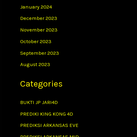
January 2024
December 2023
November 2023
October 2023
September 2023
August 2023
Categories
BUKTI JP JARI4D
PREDIKI KING KONG 4D
PREDIKSI ARKANSAS EVE
PREDIKSI ARKANSAS MID