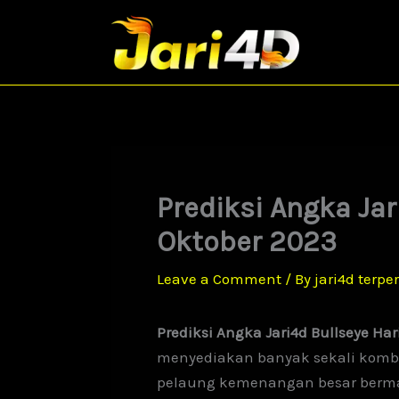
Skip
to
content
Prediksi Angka Jar
Oktober 2023
Leave a Comment
/ By
jari4d terp
Prediksi Angka Jari4d Bullseye Har
menyediakan banyak sekali kombi
pelaung kemenangan besar bermain 