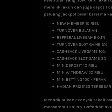
ketentuan yang ribet. Kami akan b
memiliki akun dan juga deposit 
peluang jackpot besar bersama kam
NEW MEMBER 10 RIBU
TURNOVER BULANAN
REFFERAL LIVEGAME 0.1%
TURNOVER SLOT GAME 3%
CASHBACK LIVEGAME 10%
CASHBACK SLOT GAME 3%
MIN DEPOSIT 10 RIBU
MIN WITHDRAW 50 RIBU
MIN BETTING 100,- PERAK
HADIAH PRIZE123 TERBESAR
Menarik bukan? Banyak sekali bo
menyambut kalian. Daftarkan akun