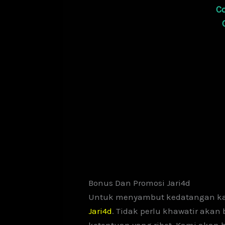
Co
Bonus Dan Promosi Jari4d
Untuk menyambut kedatangan kal
Jari4d
. Tidak perlu khawatir akan