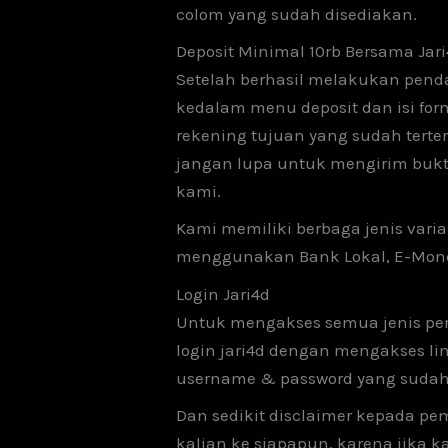
colom yang sudah disediakan.
Deposit Minimal 10rb Bersama Jar
Setelah berhasil melakukan pend
kedalam menu deposit dan isi form
rekening tujuan yang sudah terter
jangan lupa untuk mengirim bukti
kami.
Kami memiliki berbaga jenis varia
menggunakan Bank Lokal, E-Mone
Login Jari4d
Untuk mengakses semua jenis perm
login jari4d dengan mengakses l
username & password yang sudah 
Dan sedikit disclaimer kepada p
kalian ke siapapun, karena jika 