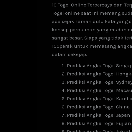
10 Togel Online Terpercaya dan Ter
Togel online saat ini memang suda
ada sejak zaman dulu kala yang 
konsep permainan yang mudah di 
sangat besar. Siapa yang tidak t
100perak untuk memasang angka 
dalam sekejap.
Prediksi Angka Togel Singap
Prediksi Angka Togel Hongk
Prediksi Angka Togel Sydney
Prediksi Angka Togel Maca
Prediksi Angka Togel Kambo
Prediksi Angka Togel China
Prediksi Angka Togel Japan
Prediksi Angka Togel Fujian
Prediksi Angka Togel Jakart