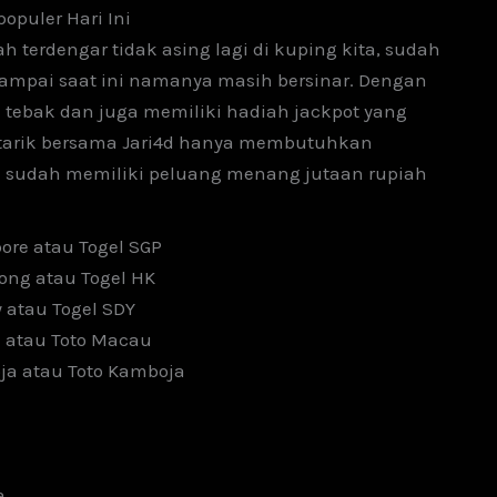
populer Hari Ini
h terdengar tidak asing lagi di kuping kita, sudah
sampai saat ini namanya masih bersinar. Dengan
tebak dan juga memiliki hadiah jackpot yang
ertarik bersama Jari4d hanya membutuhkan
sudah memiliki peluang menang jutaan rupiah
ore atau Togel SGP
ong atau Togel HK
 atau Togel SDY
u atau Toto Macau
ja atau Toto Kamboja
a