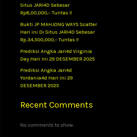
Situs JARI4D Sebesar
Rp8,00,000,- Tuntas !!
Bukti JP MAHJONG WAYS Scatter
Hari ini Di Situs JARI4D Sebesar
Rp.34,500,000,- Tuntas !!
Prediksi Angka Jari4d Virginia
Day Hari Ini 29 DESEMBER 2025
Prediksi Angka Jari4d
Yordania4d Hari Ini 29
DESEMBER 2025
Recent Comments
No comments to show.