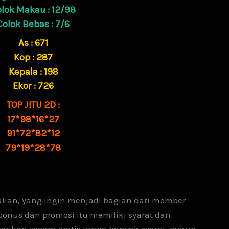
lok Makau : 12/98
Colok Bebas : 7/6
As : 671
Kop : 287
Kepala : 198
Ekor : 726
TOP JITU 2D :
17*98*16*27
91*72*82*12
79*19*28*78
ian, yang ingin menjadi bagian dari member
 bonus dan promosi itu memiliki syarat dan