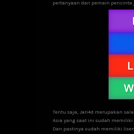
pertanyaan dari pemain pencinta 
Tentu saja, Jari4d merupakan salah
Asia yang saat ini sudah memili
Dan pastinya sudah memiliki lise