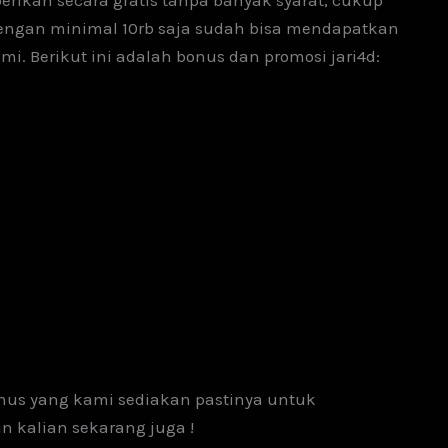
erikan secara gratis tanpa banyak syarat, cukup
dengan minimal 10rb saja sudah bisa mendapatkan
i. Berikut ini adalah bonus dan promosi jari4d:
nus yang kami sediakan pastinya untuk
 kalian sekarang juga !